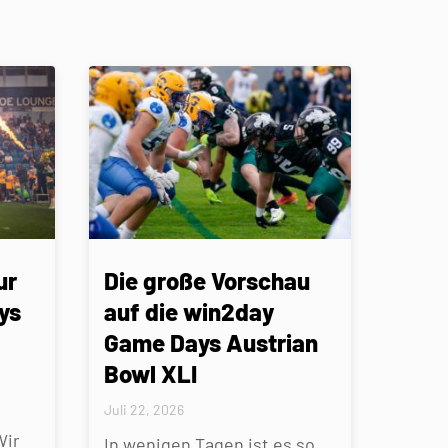
ur
Die große Vorschau
ys
auf die win2day
Game Days Austrian
Bowl XLI
Juli 22, 2026
Wir
In wenigen Tagen ist es so