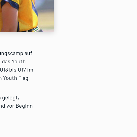
tungscamp auf
t das Youth
U13 bis U17 im
n Youth Flag
n gelegt,
nd vor Beginn