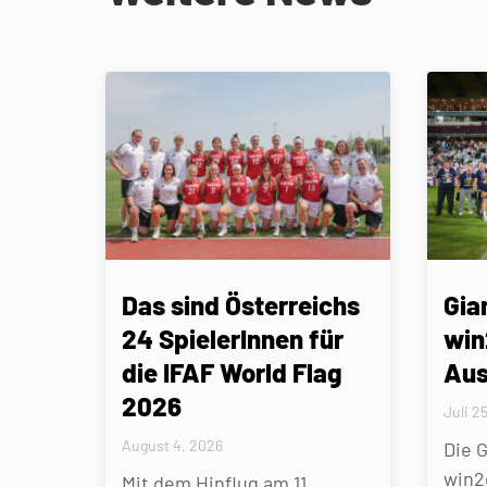
Das sind Österreichs
Gia
24 SpielerInnen für
win
die IFAF World Flag
Aus
2026
Juli 2
August 4, 2026
Die 
win2
Mit dem Hinflug am 11.