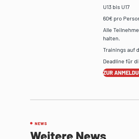
U13 bis U17
60€ pro Person
Alle Teilnehm
halten.
Trainings auf 
Deadline für d
ZUR ANMELD
NEWS
Weitere News