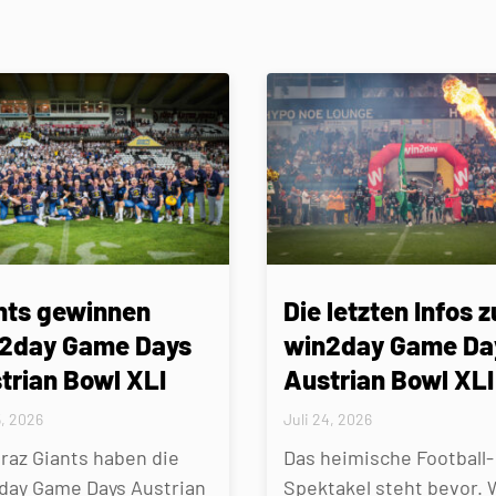
nts gewinnen
Die letzten Infos z
2day Game Days
win2day Game Da
trian Bowl XLI
Austrian Bowl XLI
5, 2026
Juli 24, 2026
Graz Giants haben die
Das heimische Football-
day Game Days Austrian
Spektakel steht bevor. 