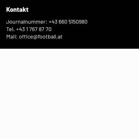
Kontakt
Journalnummer: +43 660 5150980
Tel. +43 1 767 87 70
Mail: office@football.at
Öffnungszeiten
Mo-Fr. 09-17 Uhr
Kölgengasse 43
1110 Wien
Navigation
Football
Flagfootball
Verband
Presse