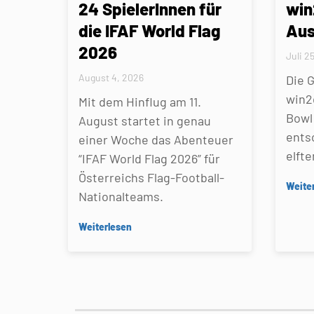
24 SpielerInnen für
win
die IFAF World Flag
Aus
2026
Juli 2
August 4, 2026
Die 
win2
Mit dem Hinflug am 11.
Bowl 
August startet in genau
ents
einer Woche das Abenteuer
elfte
“IFAF World Flag 2026” für
Österreichs Flag-Football-
Weite
Nationalteams.
Weiterlesen