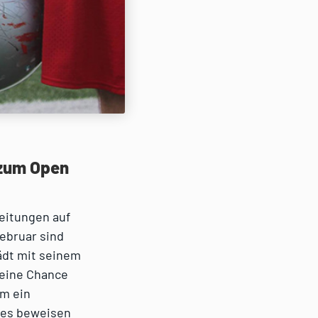
 zum Open
reitungen auf
Februar sind
ädt mit seinem
seine Chance
um ein
hes beweisen