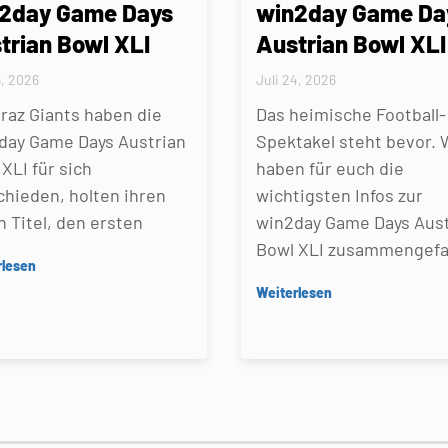
2day Game Days
win2day Game Da
trian Bowl XLI
Austrian Bowl XLI
5, 2026
Juli 24, 2026
Graz Giants haben die
Das heimische Football-
day Game Days Austrian
Spektakel steht bevor. 
XLI für sich
haben für euch die
chieden, holten ihren
wichtigsten Infos zur
n Titel, den ersten
win2day Game Days Aust
Bowl XLI zusammengefa
rlesen
Weiterlesen