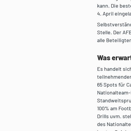
kann. Die best
4. April eingel
Selbstverstän
Stelle. Der AF
alle Beteiligt
Was erwar
Es handelt sic
teilnehmenden
65 Spots für C
Nationalteam-F
Standweitsprun
100% am Footba
Drills uvm. s
des Nationalte