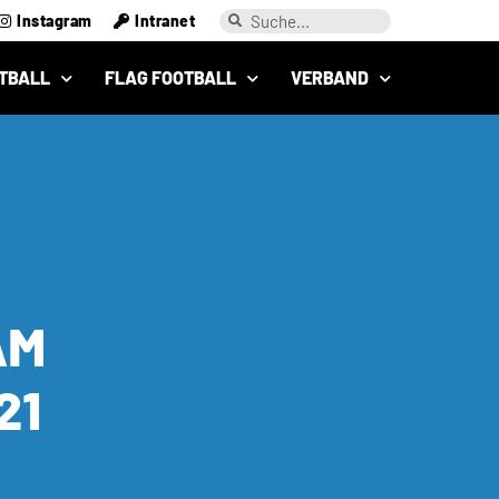
Instagram
Intranet
TBALL
FLAG FOOTBALL
VERBAND
AM
21