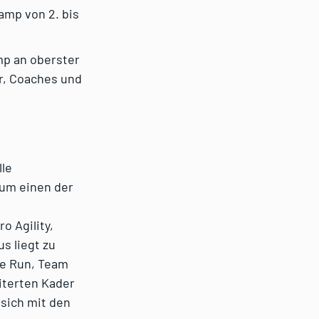
amp von 2. bis
mp an oberster
er, Coaches und
lle
 um einen der
s
o Agility,
s liegt zu
ide Run, Team
iterten Kader
 sich mit den