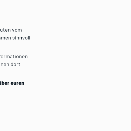
nuten vom
hmen sinnvoll
nformationen
nnen dort
 über euren