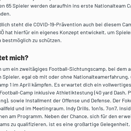
en 65 Spieler werden daraufhin ins erste Nationalteam C
aden.
dlich steht die COVID-19-Prävention auch bei diesem Ca
BÖ hat hierfür ein eigenes Konzept entwickelt, um Spiel
en bestmöglich zu schützen.
tet mich?
h um ein zweitägiges Football-Sichtungscamp, bei dem a
 Spieler, egal ob mit oder ohne Nationalteamerfahrung,
amp 1 im April kämpfen. Es erwartet dich ein vollwertige
ootball-Camp inklusive Athletiktestung (40 yard Dash, Pr
g), sowie Installment der Offense und Defense. Der Foku
llfeld und im Meetingraum. Indy Drills, 1on1s, 7on7, Ins
tehen am Programm. Neben der Chance, sich für den erwe
ams zu qualifizieren, ist es eine großartige Gelegenheit,