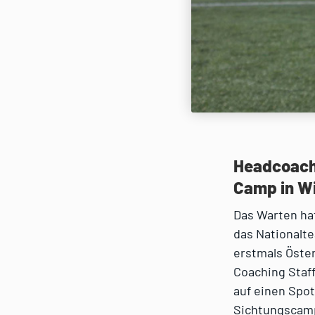
Headcoach 
Camp in W
Das Warten hat
das Nationalte
erstmals Öste
Coaching Staf
auf einen Spot
Sichtungscamp