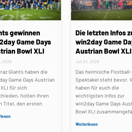
nts gewinnen
Die letzten Infos z
2day Game Days
win2day Game Da
trian Bowl XLI
Austrian Bowl XLI
5, 2026
Juli 24, 2026
Graz Giants haben die
Das heimische Football-
day Game Days Austrian
Spektakel steht bevor. 
XLI für sich
haben für euch die
chieden, holten ihren
wichtigsten Infos zur
n Titel, den ersten
win2day Game Days Aust
Bowl XLI zusammengefa
rlesen
Weiterlesen