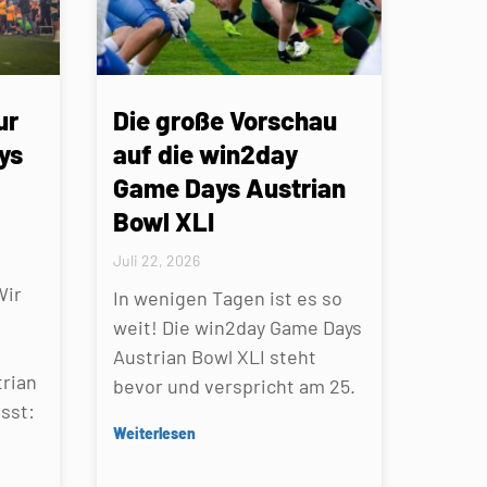
ur
Die große Vorschau
ys
auf die win2day
Game Days Austrian
Bowl XLI
Juli 22, 2026
Wir
In wenigen Tagen ist es so
weit! Die win2day Game Days
Austrian Bowl XLI steht
rian
bevor und verspricht am 25.
sst:
Weiterlesen