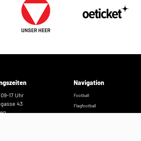
ngszeiten
Navigation
 09-17 Uhr
Football
ngasse 43
Flagfootball
ien
Verband
Presse