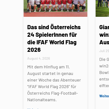
Das sind Österreichs
Gia
24 SpielerInnen für
win
die IFAF World Flag
Aus
2026
Juli 2
August 4, 2026
Die 
win2
Mit dem Hinflug am 11.
Bowl 
August startet in genau
ents
einer Woche das Abenteuer
elfte
“IFAF World Flag 2026” für
Österreichs Flag-Football-
Weite
Nationalteams.