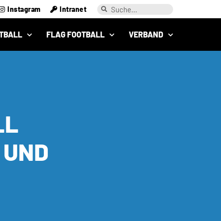
Instagram
Intranet
TBALL
FLAG FOOTBALL
VERBAND
LL
 UND