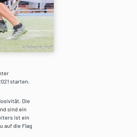
nter
021 starten.
osivität. Die
nd sind ein
ters ist ein
 auf die Flag