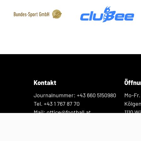
Kontakt
Öffnu
Journalnummer: +43 660 5150980
Mo-Fr.
Tel. +43 1 767 87 70
Kölge
Mail: office@football.at
1110 W