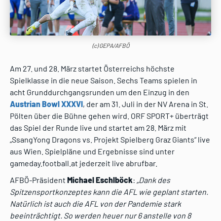
(c) GEPA/AFBÖ
Am 27. und 28. März startet Österreichs höchste
Spielklasse in die neue Saison. Sechs Teams spielen in
acht Grunddurchgangsrunden um den Einzug in den
Austrian Bowl XXXVI
, der am 31. Juli in der NV Arena in St.
Pölten über die Bühne gehen wird. ORF SPORT+ überträgt
das Spiel der Runde live und startet am 28. März mit
„SsangYong Dragons vs. Projekt Spielberg Graz Giants“ live
aus Wien. Spielpläne und Ergebnisse sind unter
gameday.football.at jederzeit live abrufbar.
AFBÖ-Präsident
Michael Eschlböck
:
„Dank des
Spitzensportkonzeptes kann die AFL wie geplant starten.
Natürlich ist auch die AFL von der Pandemie stark
beeinträchtigt. So werden heuer nur 6 anstelle von 8