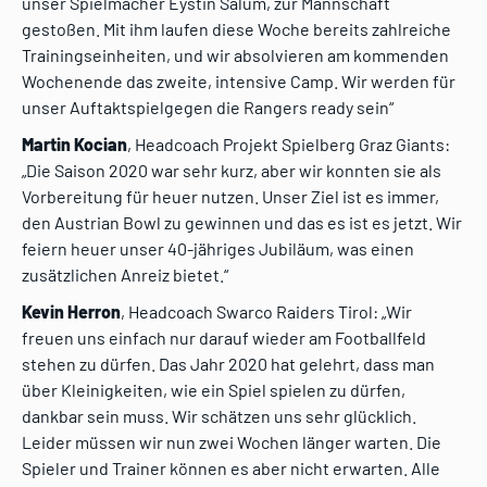
unser Spielmacher Eystin Salum, zur Mannschaft
gestoßen. Mit ihm laufen diese Woche bereits zahlreiche
Trainingseinheiten, und wir absolvieren am kommenden
Wochenende das zweite, intensive Camp. Wir werden für
unser Auftaktspielgegen die Rangers ready sein“
Martin Kocian
, Headcoach Projekt Spielberg Graz Giants:
„Die Saison 2020 war sehr kurz, aber wir konnten sie als
Vorbereitung für heuer nutzen. Unser Ziel ist es immer,
den Austrian Bowl zu gewinnen und das es ist es jetzt. Wir
feiern heuer unser 40-jähriges Jubiläum, was einen
zusätzlichen Anreiz bietet.“
Kevin Herron
, Headcoach Swarco Raiders Tirol: „Wir
freuen uns einfach nur darauf wieder am Footballfeld
stehen zu dürfen. Das Jahr 2020 hat gelehrt, dass man
über Kleinigkeiten, wie ein Spiel spielen zu dürfen,
dankbar sein muss. Wir schätzen uns sehr glücklich.
Leider müssen wir nun zwei Wochen länger warten. Die
Spieler und Trainer können es aber nicht erwarten. Alle