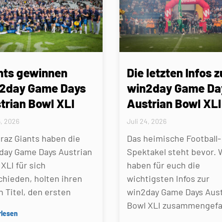
nts gewinnen
Die letzten Infos z
2day Game Days
win2day Game Da
trian Bowl XLI
Austrian Bowl XLI
5, 2026
Juli 24, 2026
Graz Giants haben die
Das heimische Football-
day Game Days Austrian
Spektakel steht bevor. 
XLI für sich
haben für euch die
chieden, holten ihren
wichtigsten Infos zur
n Titel, den ersten
win2day Game Days Aust
Bowl XLI zusammengefa
rlesen