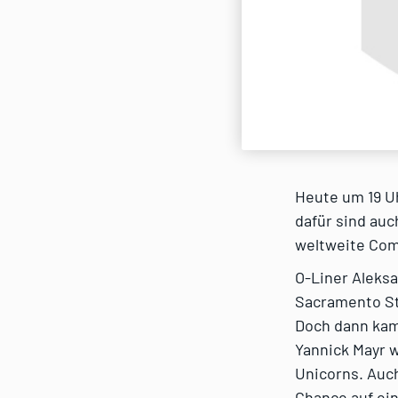
Heute um 19 Uh
dafür sind au
weltweite Com
O-Liner Aleksa
Sacramento Sta
Doch dann kam
Yannick Mayr w
Unicorns. Auch
Chance auf ein