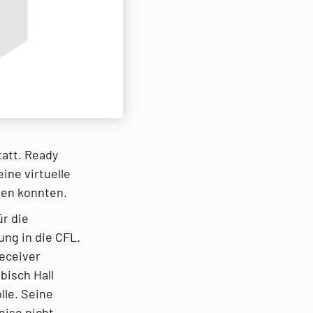
tatt. Ready
eine virtuelle
sen konnten.
ür die
ng in die CFL.
eceiver
bisch Hall
lle. Seine
eise nicht