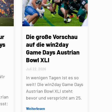
ur
Die große Vorschau
ys
auf die win2day
Game Days Austrian
Bowl XLI
Juli 22, 2026
Wir
In wenigen Tagen ist es so
weit! Die win2day Game Days
Austrian Bowl XLI steht
rian
bevor und verspricht am 25.
sst:
Weiterlesen