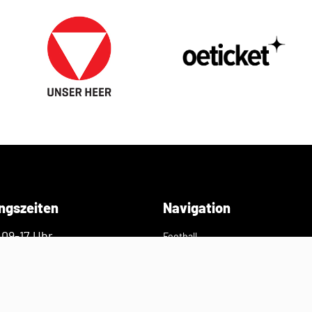
ngszeiten
Navigation
 09-17 Uhr
Football
ngasse 43
Flagfootball
ien
Verband
Presse