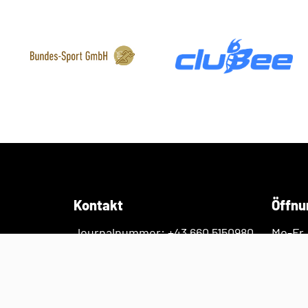
Kontakt
Öffnu
Journalnummer: +43 660 5150980
Mo-Fr.
Tel. +43 1 767 87 70
Kölge
Mail: office@football.at
1110 W