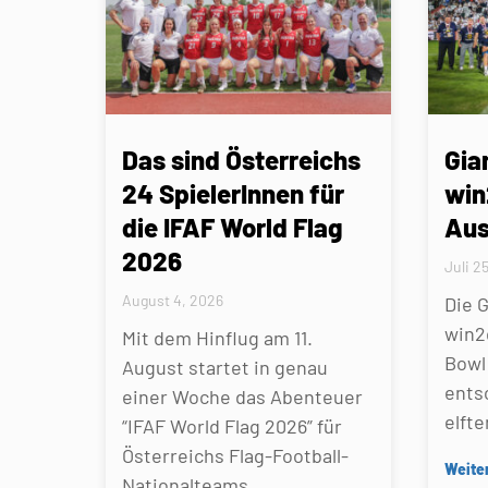
Das sind Österreichs
Gia
24 SpielerInnen für
win
die IFAF World Flag
Aus
2026
Juli 2
August 4, 2026
Die 
win2
Mit dem Hinflug am 11.
Bowl 
August startet in genau
ents
einer Woche das Abenteuer
elfte
“IFAF World Flag 2026” für
Österreichs Flag-Football-
Weite
Nationalteams.