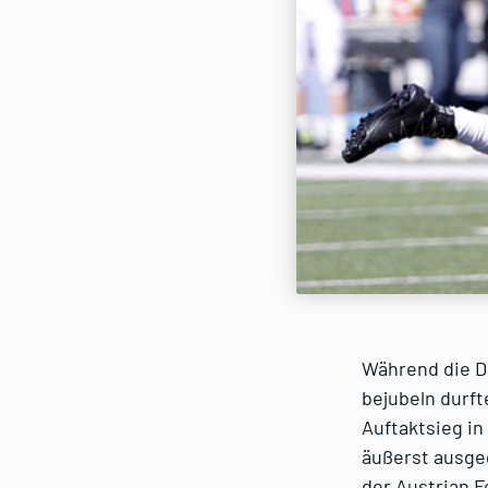
Während die D
bejubeln durft
Auftaktsieg in
äußerst ausgeg
der Austrian F