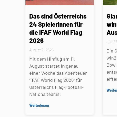
Das sind Österreichs
Gia
24 SpielerInnen für
win
die IFAF World Flag
Aus
2026
Juli 2
August 4, 2026
Die 
win2
Mit dem Hinflug am 11.
Bowl 
August startet in genau
ents
einer Woche das Abenteuer
elfte
“IFAF World Flag 2026” für
Österreichs Flag-Football-
Weite
Nationalteams.
Weiterlesen