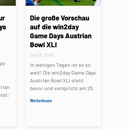
ur
Die große Vorschau
ys
auf die win2day
Game Days Austrian
Bowl XLI
Juli 22, 2026
Wir
In wenigen Tagen ist es so
weit! Die win2day Game Days
Austrian Bowl XLI steht
rian
bevor und verspricht am 25.
sst:
Weiterlesen