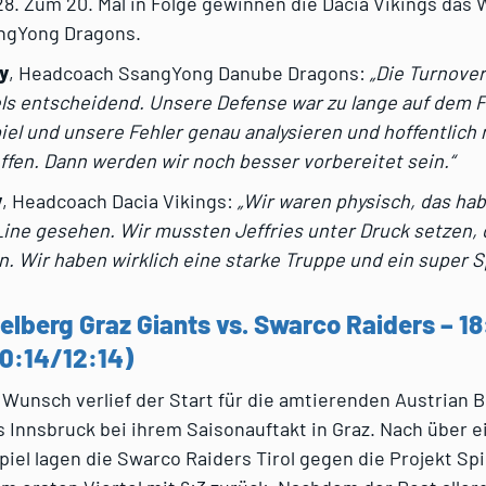
8. Zum 20. Mal in Folge gewinnen die Dacia Vikings das
angYong Dragons.
y
, Headcoach SsangYong Danube Dragons:
„Die Turnove
ls entscheidend. Unsere Defense war zu lange auf dem F
el und unsere Fehler genau analysieren und hoffentlich
effen. Dann werden wir noch besser vorbereitet sein.“
y
, Headcoach Dacia Vikings:
„Wir waren physisch, das hab
ine gesehen. Wir mussten Jeffries unter Druck setzen, 
. Wir haben wirklich eine starke Truppe und ein super Sp
ielberg Graz Giants vs. Swarco Raiders – 1
0:14/12:14)
 Wunsch verlief der Start für die amtierenden Austrian 
Innsbruck bei ihrem Saisonauftakt in Graz. Nach über e
iel lagen die Swarco Raiders Tirol gegen die Projekt Sp