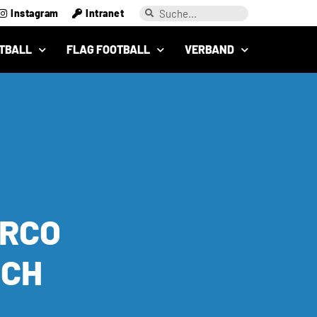
Instagram
Intranet
TBALL
FLAG FOOTBALL
VERBAND
ARCO
ICH