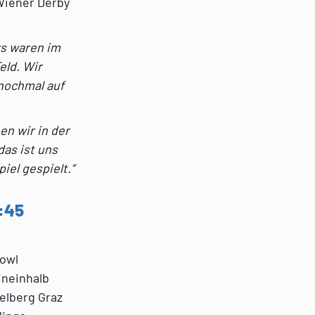
 Wiener Derby
rs waren im
eld. Wir
 nochmal auf
en wir in der
das ist uns
iel gespielt.“
8:45
Bowl
ineinhalb
ielberg Graz