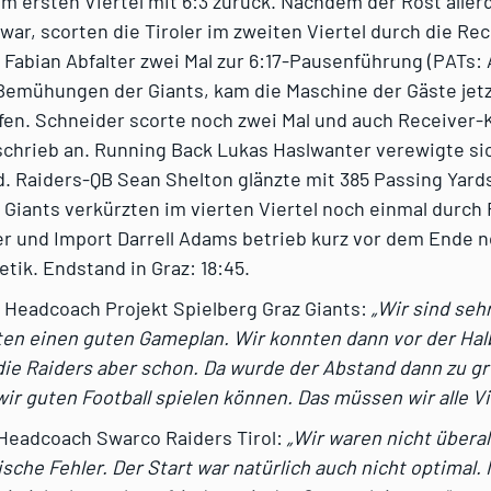
m ersten Viertel mit 6:3 zurück. Nachdem der Rost aller
war, scorten die Tiroler im zweiten Viertel durch die Re
Fabian Abfalter zwei Mal zur 6:17-Pausenführung (PATs:
Bemühungen der Giants, kam die Maschine der Gäste jetz
ufen. Schneider scorte noch zwei Mal und auch Receiver-
chrieb an. Running Back Lukas Haslwanter verewigte sic
 Raiders-QB Sean Shelton glänzte mit 385 Passing Yards
 Giants verkürzten im vierten Viertel noch einmal durch
r und Import Darrell Adams betrieb kurz vor dem Ende 
ik. Endstand in Graz: 18:45.
, Headcoach Projekt Spielberg Graz Giants:
„Wir sind sehr
ten einen guten Gameplan. Wir konnten dann vor der Halb
die Raiders aber schon. Da wurde der Abstand dann zu g
wir guten Football spielen können. Das müssen wir alle V
 Headcoach Swarco Raiders Tirol:
„Wir waren nicht überal
ische Fehler. Der Start war natürlich auch nicht optimal.