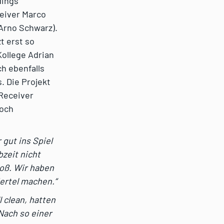
dings
ceiver Marco
 Arno Schwarz).
t erst so
Kollege Adrian
h ebenfalls
. Die Projekt
 Receiver
noch
 gut ins Spiel
zeit nicht
roß. Wir haben
iertel machen.“
l clean, hatten
 Nach so einer