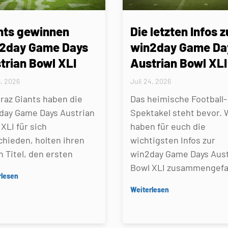
nts gewinnen
Die letzten Infos z
2day Game Days
win2day Game Da
trian Bowl XLI
Austrian Bowl XLI
5, 2026
Juli 24, 2026
Graz Giants haben die
Das heimische Football-
day Game Days Austrian
Spektakel steht bevor. 
XLI für sich
haben für euch die
chieden, holten ihren
wichtigsten Infos zur
n Titel, den ersten
win2day Game Days Aust
Bowl XLI zusammengefa
rlesen
Weiterlesen