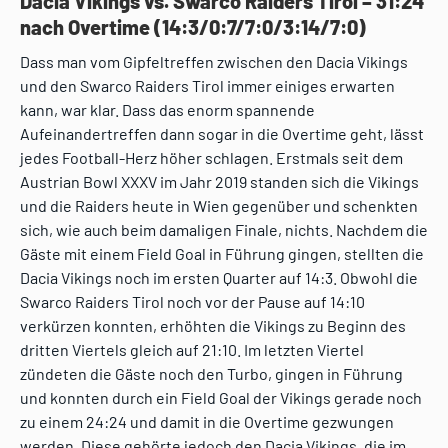
Dacia Vikings vs. Swarco Raiders Tirol – 31:24
nach Overtime
(14:3/0:7/7:0/3:14/7:0)
Dass man vom Gipfeltreffen zwischen den Dacia Vikings
und den Swarco Raiders Tirol immer einiges erwarten
kann, war klar. Dass das enorm spannende
Aufeinandertreffen dann sogar in die Overtime geht, lässt
jedes Football-Herz höher schlagen. Erstmals seit dem
Austrian Bowl XXXV im Jahr 2019 standen sich die Vikings
und die Raiders heute in Wien gegenüber und schenkten
sich, wie auch beim damaligen Finale, nichts. Nachdem die
Gäste mit einem Field Goal in Führung gingen, stellten die
Dacia Vikings noch im ersten Quarter auf 14:3. Obwohl die
Swarco Raiders Tirol noch vor der Pause auf 14:10
verkürzen konnten, erhöhten die Vikings zu Beginn des
dritten Viertels gleich auf 21:10. Im letzten Viertel
zündeten die Gäste noch den Turbo, gingen in Führung
und konnten durch ein Field Goal der Vikings gerade noch
zu einem 24:24 und damit in die Overtime gezwungen
werden. Diese gehörte jedoch den Dacia Vikings, die im