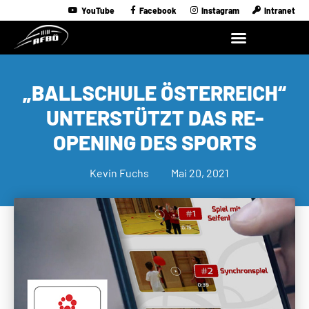
YouTube
Facebook
Instagram
Intranet
„BALLSCHULE ÖSTERREICH“
UNTERSTÜTZT DAS RE-
OPENING DES SPORTS
Kevin Fuchs
Mai 20, 2021