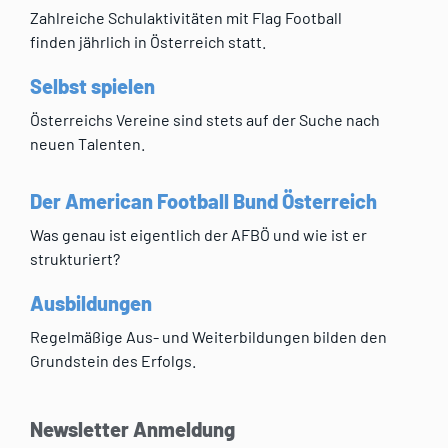
Zahlreiche Schulaktivitäten mit Flag Football
finden jährlich in Österreich statt.
Selbst spielen
Österreichs Vereine sind stets auf der Suche nach
neuen Talenten.
Der American Football Bund Österreich
Was genau ist eigentlich der AFBÖ und wie ist er
strukturiert?
Ausbildungen
Regelmäßige Aus- und Weiterbildungen bilden den
Grundstein des Erfolgs.
Newsletter Anmeldung