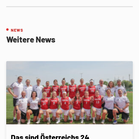
NEWS
Weitere News
Das sind Österreichs 24