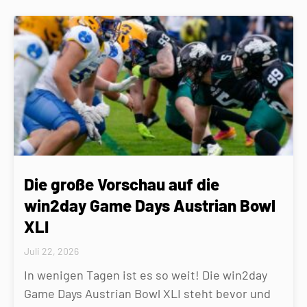
Die große Vorschau auf die
win2day Game Days Austrian Bowl
XLI
Juli 22, 2026
In wenigen Tagen ist es so weit! Die win2day
Game Days Austrian Bowl XLI steht bevor und