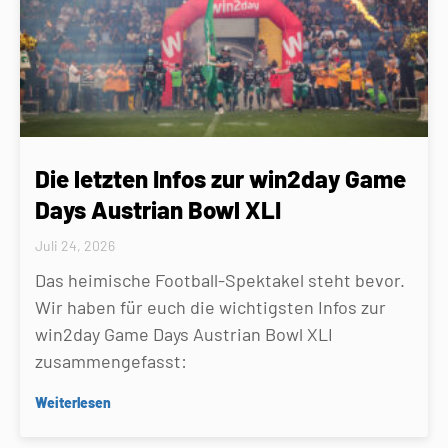
Die letzten Infos zur win2day Game
Days Austrian Bowl XLI
Juli 24, 2026
Das heimische Football-Spektakel steht bevor.
Wir haben für euch die wichtigsten Infos zur
win2day Game Days Austrian Bowl XLI
zusammengefasst:
Weiterlesen