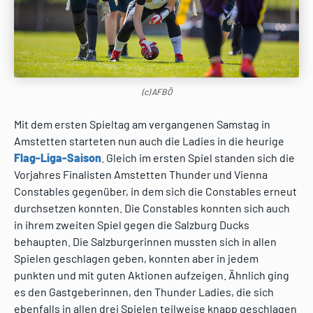
(c) AFBÖ
Mit dem ersten Spieltag am vergangenen Samstag in
Amstetten starteten nun auch die Ladies in die heurige
Flag-Liga-Saison
. Gleich im ersten Spiel standen sich die
Vorjahres Finalisten Amstetten Thunder und Vienna
Constables gegenüber, in dem sich die Constables erneut
durchsetzen konnten. Die Constables konnten sich auch
in ihrem zweiten Spiel gegen die Salzburg Ducks
behaupten. Die Salzburgerinnen mussten sich in allen
Spielen geschlagen geben, konnten aber in jedem
punkten und mit guten Aktionen aufzeigen. Ähnlich ging
es den Gastgeberinnen, den Thunder Ladies, die sich
ebenfalls in allen drei Spielen teilweise knapp geschlagen