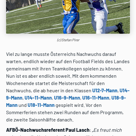
(c) Stefan Pirer
Viel zu lange musste Österreichs Nachwuchs darauf
warten, endlich wieder auf den Football Fields des Landes
gemeinsam mit ihren Teamkollegen spielen zu können.
Nun ist es aber endlich soweit. Mit dem kommenden
Wochenende startet die Meisterschaft für den
Nachwuchs, die ab heuer in den Klassen
U12-7-Mann
,
U14-
9-Mann
,
U14-11-Mann
,
U16-9-Mann
,
U16-11-Mann
,
U18-9-
Mann
und
U18-11-Mann
gespielt wird. Vor den
Sommerferien stehen zwei Runden auf dem Programm,
die zweite Saisonhälfte danach.
AFBÖ-Nachwuchsreferent Paul Lasch
:
„Es freut mich