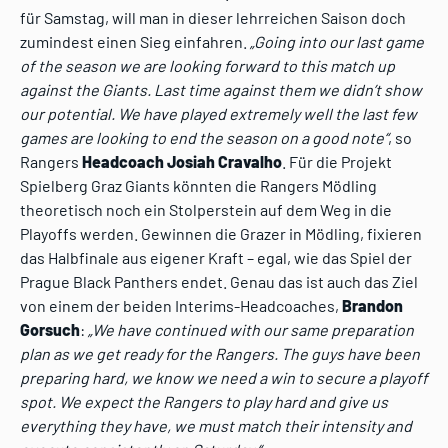
für Samstag, will man in dieser lehrreichen Saison doch
zumindest einen Sieg einfahren.
„Going into our last game
of the season we are looking forward to this match up
against the Giants. Last time against them we didn’t show
our potential. We have played extremely well the last few
games are looking to end the season on a good note“
, so
Rangers
Headcoach Josiah Cravalho
. Für die Projekt
Spielberg Graz Giants könnten die Rangers Mödling
theoretisch noch ein Stolperstein auf dem Weg in die
Playoffs werden. Gewinnen die Grazer in Mödling, fixieren
das Halbfinale aus eigener Kraft – egal, wie das Spiel der
Prague Black Panthers endet. Genau das ist auch das Ziel
von einem der beiden Interims-Headcoaches,
Brandon
Gorsuch
:
„We have continued with our same preparation
plan as we get ready for the Rangers. The guys have been
preparing hard, we know we need a win to secure a playoff
spot. We expect the Rangers to play hard and give us
everything they have, we must match their intensity and