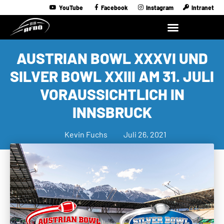
YouTube
Facebook
Instagram
Intranet
AUSTRIAN BOWL XXXVI UND
SILVER BOWL XXIII AM 31. JULI
VORAUSSICHTLICH IN
INNSBRUCK
Kevin Fuchs
Juli 26, 2021