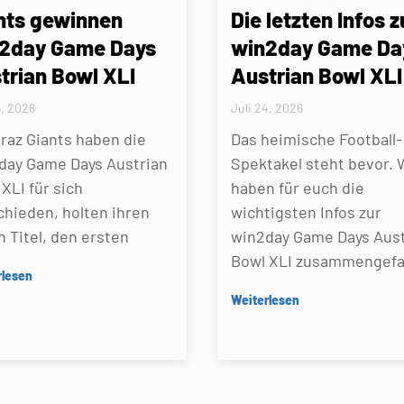
nts gewinnen
Die letzten Infos z
2day Game Days
win2day Game Da
trian Bowl XLI
Austrian Bowl XLI
5, 2026
Juli 24, 2026
Graz Giants haben die
Das heimische Football-
day Game Days Austrian
Spektakel steht bevor. 
XLI für sich
haben für euch die
chieden, holten ihren
wichtigsten Infos zur
n Titel, den ersten
win2day Game Days Aust
Bowl XLI zusammengefa
rlesen
Weiterlesen