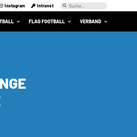
Instagram
Intranet
TBALL
FLAG FOOTBALL
VERBAND
ANGE
E