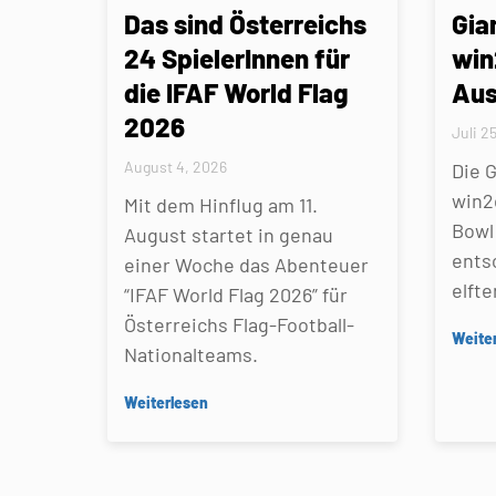
Das sind Österreichs
Gia
24 SpielerInnen für
win
die IFAF World Flag
Aus
2026
Juli 2
August 4, 2026
Die 
win2
Mit dem Hinflug am 11.
Bowl 
August startet in genau
ents
einer Woche das Abenteuer
elfte
“IFAF World Flag 2026” für
Österreichs Flag-Football-
Weite
Nationalteams.
Weiterlesen