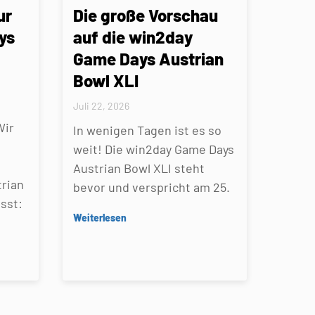
ur
Die große Vorschau
ys
auf die win2day
Game Days Austrian
Bowl XLI
Juli 22, 2026
Wir
In wenigen Tagen ist es so
weit! Die win2day Game Days
Austrian Bowl XLI steht
rian
bevor und verspricht am 25.
sst:
Weiterlesen