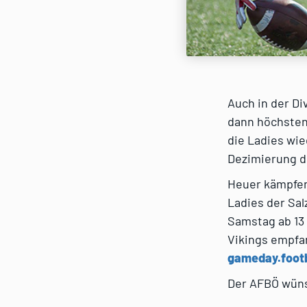
Auch in der Di
dann höchsten
die Ladies wie
Dezimierung d
Heuer kämpfen 
Ladies der Sa
Samstag ab 13 
Vikings empfan
gameday.footb
Der AFBÖ wüns