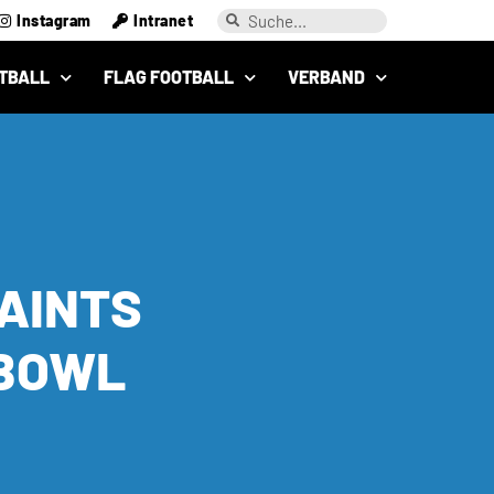
Instagram
Intranet
TBALL
FLAG FOOTBALL
VERBAND
AINTS
 BOWL