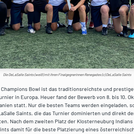
Die DeLaSalle Saints (weiß) mit ihren Finalgegnerinnen Renegades (c) DeLaSalle Saints
he Champions Bowl ist das traditionsreichste und prestig
Turnier in Europa. Heuer fand der Bewerb von 8. bis 10. Ok
anien statt. Nur die besten Teams werden eingeladen, s
aSalle Saints, die das Turnier dominierten und direkt d
ten. Nach dem zweiten Platz der Klosterneuburg Indians
ints damit für die beste Platzierung eines österreichis