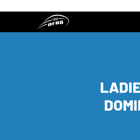
LADI
DOMI