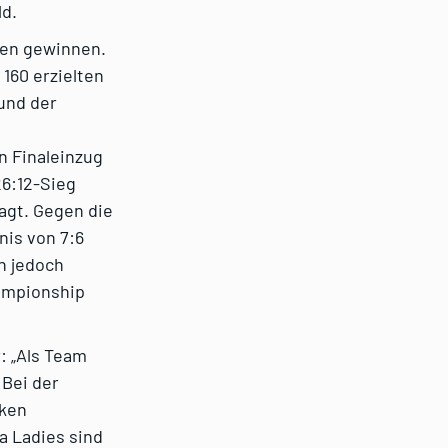
ld.
len gewinnen.
 160 erzielten
und der
n Finaleinzug
26:12-Sieg
agt. Gegen die
is von 7:6
en jedoch
hampionship
: „Als Team
 Bei der
rken
a Ladies sind