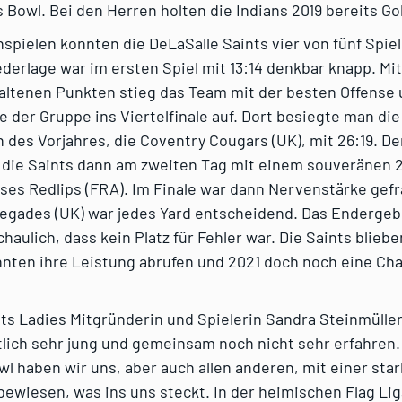
Bowl. Bei den Herren holten die Indians 2019 bereits Go
spielen konnten die DeLaSalle Saints vier von fünf Spie
ederlage war im ersten Spiel mit 13:14 denkbar knapp. Mit
altenen Punkten stieg das Team mit der besten Offense 
 der Gruppe ins Viertelfinale auf. Dort besiegte man die
des Vorjahres, die Coventry Cougars (UK), mit 26:19. De
h die Saints dann am zweiten Tag mit einem souveränen 
ses Redlips (FRA). Im Finale war dann Nervenstärke gefr
egades (UK) war jedes Yard entscheidend. Das Endergebn
chaulich, dass kein Platz für Fehler war. Die Saints blieb
onnten ihre Leistung abrufen und 2021 doch noch eine C
ts Ladies Mitgründerin und Spielerin Sandra Steinmüller
tlich sehr jung und gemeinsam noch nicht sehr erfahren.
 haben wir uns, aber auch allen anderen, mit einer sta
ewiesen, was ins uns steckt. In der heimischen Flag Lig