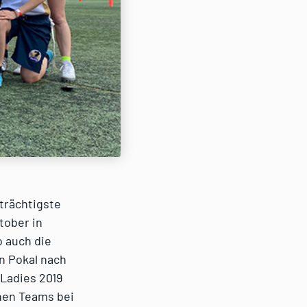
eträchtigste
tober in
o auch die
en Pokal nach
 Ladies 2019
chen Teams bei