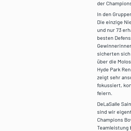
der Champions 
In den Gruppen
Die einzige Ni
und nur 73 erh
besten Defense
Gewinnerinnen 
sicherten sic
über die Molos
Hyde Park Ren
zeigt sehr ans
fokussiert, k
feiern.
DeLaSalle Sain
sind wir eigen
Champions Bowl
Teamleistung b