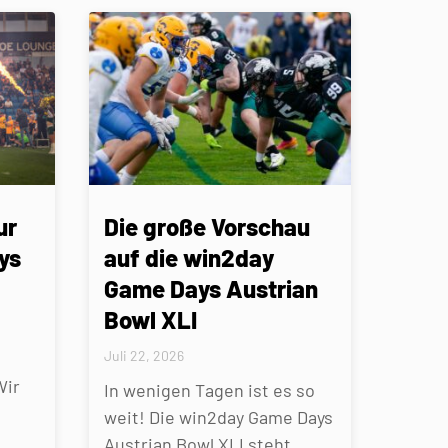
ur
Die große Vorschau
ys
auf die win2day
Game Days Austrian
Bowl XLI
Juli 22, 2026
Wir
In wenigen Tagen ist es so
weit! Die win2day Game Days
Austrian Bowl XLI steht