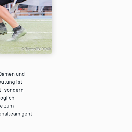
 (Damen und
eutung ist
t, sondern
möglich
de zum
onalteam geht