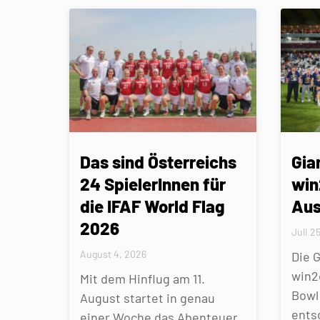
Das sind Österreichs
Gia
24 SpielerInnen für
win
die IFAF World Flag
Aus
2026
Juli 2
August 4, 2026
Die 
win2
Mit dem Hinflug am 11.
Bowl 
August startet in genau
ents
einer Woche das Abenteuer