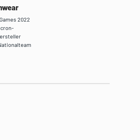
amwear
ld Games 2022
acron-
ersteller
 Nationalteam