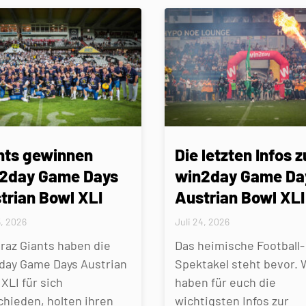
nts gewinnen
Die letzten Infos z
2day Game Days
win2day Game Da
trian Bowl XLI
Austrian Bowl XLI
5, 2026
Juli 24, 2026
Graz Giants haben die
Das heimische Football-
day Game Days Austrian
Spektakel steht bevor. 
XLI für sich
haben für euch die
chieden, holten ihren
wichtigsten Infos zur