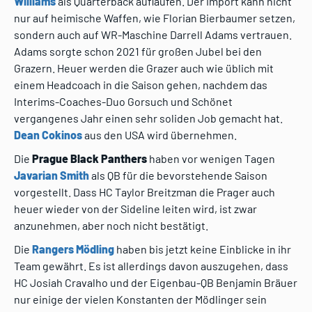
Williams
als Quarterback auflaufen. Der Import kann nicht
nur auf heimische Waffen, wie Florian Bierbaumer setzen,
sondern auch auf WR-Maschine Darrell Adams vertrauen.
Adams sorgte schon 2021 für großen Jubel bei den
Grazern. Heuer werden die Grazer auch wie üblich mit
einem Headcoach in die Saison gehen, nachdem das
Interims-Coaches-Duo Gorsuch und Schönet
vergangenes Jahr einen sehr soliden Job gemacht hat.
Dean Cokinos
aus den USA wird übernehmen.
Die
Prague Black Panthers
haben vor wenigen Tagen
Javarian Smith
als QB für die bevorstehende Saison
vorgestellt. Dass HC Taylor Breitzman die Prager auch
heuer wieder von der Sideline leiten wird, ist zwar
anzunehmen, aber noch nicht bestätigt.
Die
Rangers Mödling
haben bis jetzt keine Einblicke in ihr
Team gewährt. Es ist allerdings davon auszugehen, dass
HC Josiah Cravalho und der Eigenbau-QB Benjamin Bräuer
nur einige der vielen Konstanten der Mödlinger sein