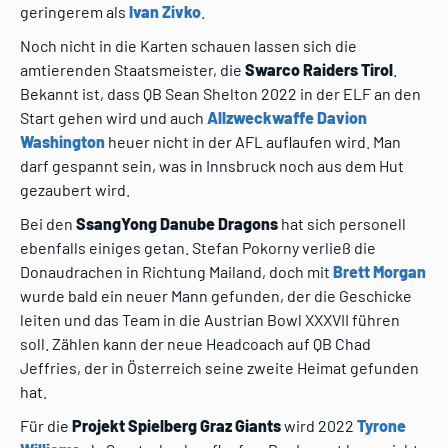
geringerem als
Ivan Zivko
.
Noch nicht in die Karten schauen lassen sich die
amtierenden Staatsmeister, die
Swarco Raiders Tirol
.
Bekannt ist, dass QB Sean Shelton 2022 in der ELF an den
Start gehen wird und auch
Allzweckwaffe Davion
Washington
heuer nicht in der AFL auflaufen wird. Man
darf gespannt sein, was in Innsbruck noch aus dem Hut
gezaubert wird.
Bei den
SsangYong Danube Dragons
hat sich personell
ebenfalls einiges getan. Stefan Pokorny verließ die
Donaudrachen in Richtung Mailand, doch mit
Brett Morgan
wurde bald ein neuer Mann gefunden, der die Geschicke
leiten und das Team in die Austrian Bowl XXXVII führen
soll. Zählen kann der neue Headcoach auf QB Chad
Jeffries, der in Österreich seine zweite Heimat gefunden
hat.
Für die
Projekt Spielberg Graz Giants
wird 2022
Tyrone