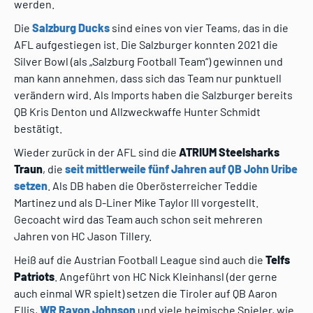
werden.
Die
Salzburg Ducks
sind eines von vier Teams, das in die
AFL aufgestiegen ist. Die Salzburger konnten 2021 die
Silver Bowl (als „Salzburg Football Team“) gewinnen und
man kann annehmen, dass sich das Team nur punktuell
verändern wird. Als Imports haben die Salzburger bereits
QB Kris Denton und Allzweckwaffe Hunter Schmidt
bestätigt.
Wieder zurück in der AFL sind die
ATRIUM Steelsharks
Traun
, die
seit mittlerweile fünf Jahren auf QB John Uribe
setzen
. Als DB haben die Oberösterreicher Teddie
Martinez und als D-Liner Mike Taylor III vorgestellt.
Gecoacht wird das Team auch schon seit mehreren
Jahren von HC Jason Tillery.
Heiß auf die Austrian Football League sind auch die
Telfs
Patriots
. Angeführt von HC Nick Kleinhansl (der gerne
auch einmal WR spielt) setzen die Tiroler auf QB Aaron
Ellis,
WR Ravon Johnson
und viele heimische Spieler, wie