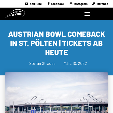
YouTube
Facebook
Instagram
Intranet
AUSTRIAN BOWL COMEBACK
IN ST. PÖLTEN | TICKETS AB
HEUTE
Stefan Strauss
März 10, 2022