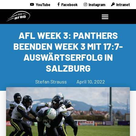
YouTube
Facebook
Instagram
Intranet
AFL WEEK 3: PANTHERS
BEENDEN WEEK 3 MIT 17:7-
AUSWÄRTSERFOLG IN
SALZBURG
Stefan Strauss
April 10, 2022