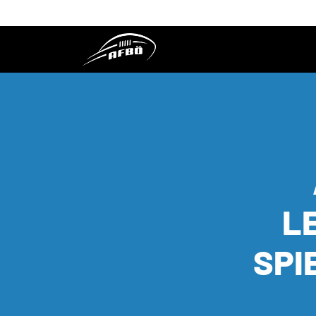
L
SPI