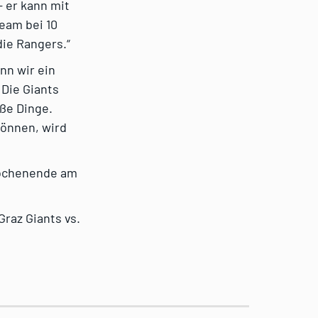
– er kann mit
eam bei 10
die Rangers.“
nn wir ein
Die Giants
oße Dinge.
können, wird
Wochenende am
Graz Giants vs.