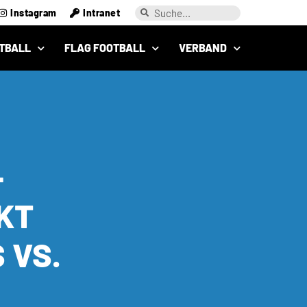
Instagram
Intranet
TBALL
FLAG FOOTBALL
VERBAND
-
KT
 VS.