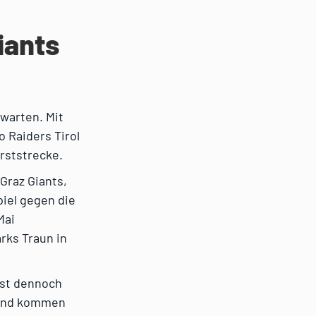
iants
 warten. Mit
o Raiders Tirol
rststrecke.
Graz Giants,
piel gegen die
Mai
rks Traun in
st dennoch
 und kommen