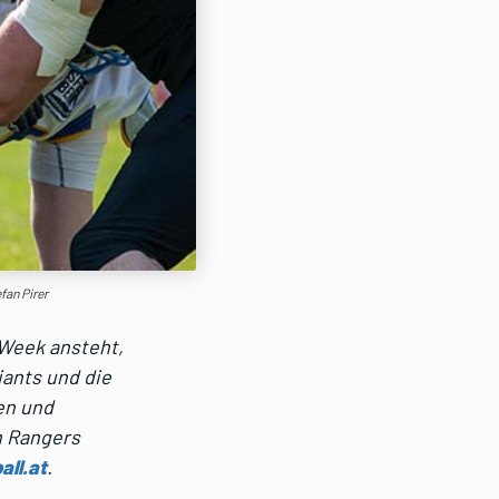
fan Pirer
Week ansteht,
iants und die
en und
n Rangers
ll.at
.