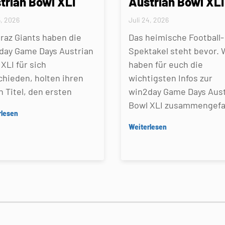
trian Bowl XLI
Austrian Bowl XLI
5, 2026
Juli 24, 2026
Graz Giants haben die
Das heimische Football-
day Game Days Austrian
Spektakel steht bevor. 
XLI für sich
haben für euch die
chieden, holten ihren
wichtigsten Infos zur
n Titel, den ersten
win2day Game Days Aust
Bowl XLI zusammengefa
rlesen
Weiterlesen