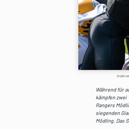
In der v
Während für a
kämpfen zwei T
Rangers Mödli
siegenden Gia
Mödling. Das S