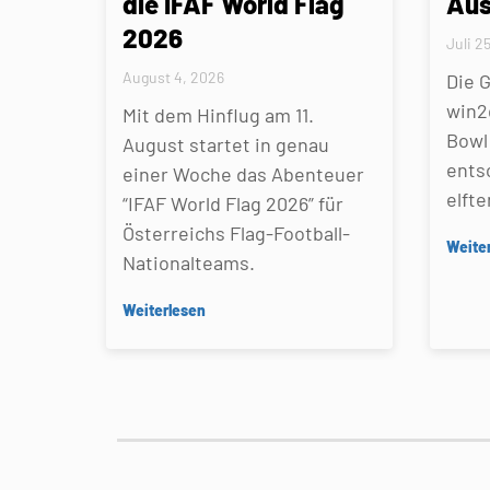
die IFAF World Flag
Aus
2026
Juli 2
August 4, 2026
Die 
win2
Mit dem Hinflug am 11.
Bowl 
August startet in genau
ents
einer Woche das Abenteuer
elfte
“IFAF World Flag 2026” für
Österreichs Flag-Football-
Weite
Nationalteams.
Weiterlesen