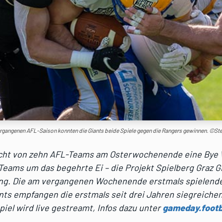
ergangenen AFL-Saison konnten die Giants beide Spiele gegen die Rangers gewinnen. ©Ste
cht von zehn AFL-Teams am Osterwochenende eine Bye 
eams um das begehrte Ei – die Projekt Spielberg Graz G
ng. Die am vergangenen Wochenende erstmals spielend
nts empfangen die erstmals seit drei Jahren siegreiche
piel wird live gestreamt, Infos dazu unter
gameday.footba