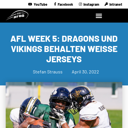
YouTube
Facebook
Instagram
Intranet
AFL WEEK 5: DRAGONS UND
VIKINGS BEHALTEN WEISSE J
ERSEYS
Stefan Strauss
April 30, 2022