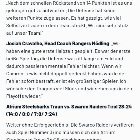
„Nach dem schnellen Rückstand von 14 Punkten ist es uns
gelungen gut zu antworten. Die Defense hat keine
weiteren Punkte zugelassen. Es hat gezeigt, wie viel
Selbstvertrauen in dem Team steckt. Wir sind sehr stolz
auf unser Team!“
Josiah Cravalho,
Head Coach Rangers Mödling
: „Wir
haben eine gute erste Halbzeit gespielt. Es war der erste
heiße Spieltag, die Defense war oft lange am Feld und
dadurch passieren mentale Fehler leichter. Wenn wir
Camron Lewis nicht doppelt gedeckt haben, wurde der
Fehler sofort bestraft, er ist ein großartiger Spieler. Ich
wünsche den Dragons viel Glück und wir sehen uns in den
Playoffs wieder.“
Atrium Steelsharks Traun vs. Swarco Raiders Tirol 28:24
(14:0 / 0:0 / 7:0/ 7:24)
Weiter ohne Erfolgserlebnis: Die Swarco Raiders verlieren
auch Spiel Nummer 3 und müssen sich den Atrium
Steelsharks Traun 24:28 geschlagen geben.