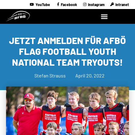
YouTube
Facebook
Instagram
Intranet
JETZT ANMELDEN FÜR AFBÖ
FLAG FOOTBALL YOUTH
NATIONAL TEAM TRYOUTS!
Stefan Strauss
April 20, 2022