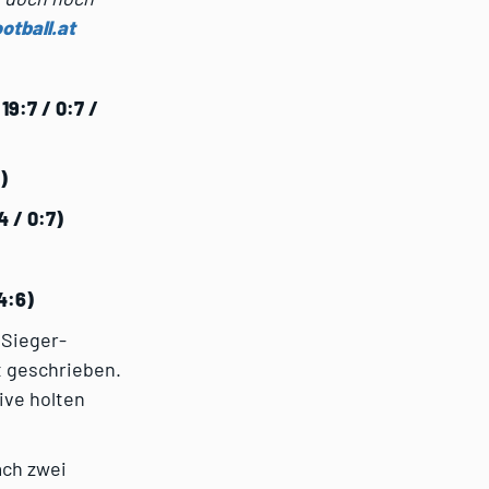
otball.at
19:7 / 0:7 /
)
4 / 0:7)
4:6)
 Sieger-
t geschrieben.
ive holten
ach zwei