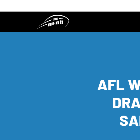
AFL W
DRA
SA