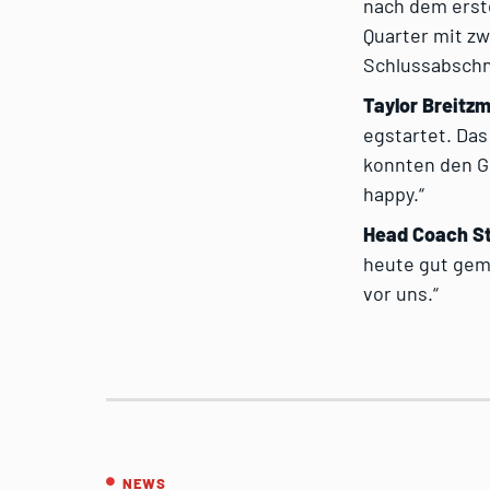
nach dem erst
Quarter mit z
Schlussabschn
Taylor Breitz
egstartet. Das
konnten den Ge
happy.“
Head Coach St
heute gut gema
vor uns.“
NEWS