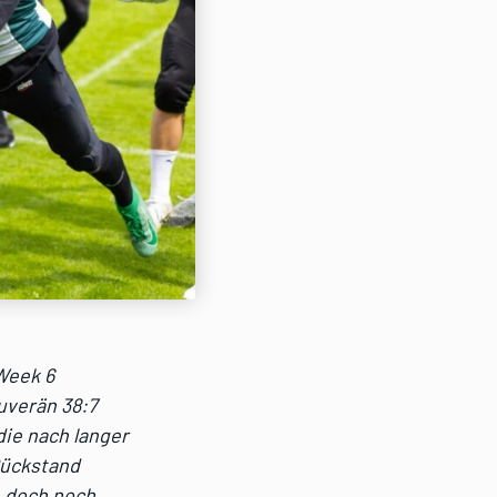
Week 6
uverän 38:7
die nach langer
Rückstand
n doch noch