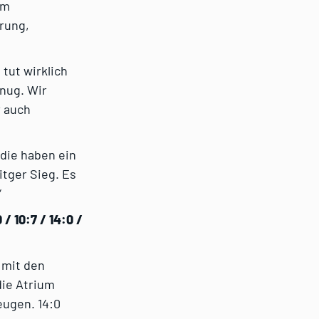
im
hrung,
 tut wirklich
enug. Wir
r auch
 die haben ein
itger Sieg. Es
“
/ 10:7 / 14:0 /
 mit den
die Atrium
eugen. 14:0