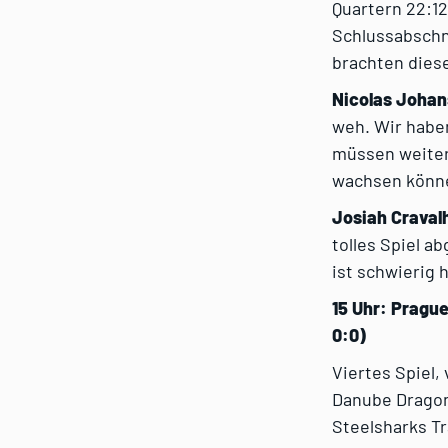
Quartern 22:12
Schlussabschni
brachten diese
Nicolas Johan
weh. Wir haben
müssen weitera
wachsen könn
Josiah Craval
tolles Spiel ab
ist schwierig 
15 Uhr: Prague
0:0)
Viertes Spiel,
Danube Dragon
Steelsharks T