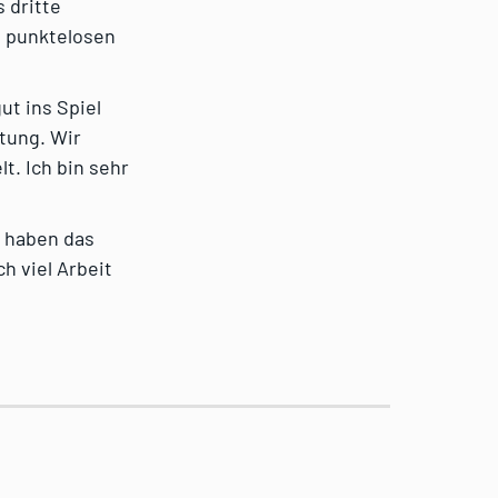
 dritte
n punktelosen
gut ins Spiel
stung. Wir
t. Ich bin sehr
e haben das
h viel Arbeit