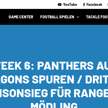
YouTube
Facebook
GAME CENTER
FOOTBALL SPIELEN
TACKLE FOO
EEK 6: PANTHERS A
GONS SPUREN / DRI
ISONSIEG FÜR RANG
MÖDLING