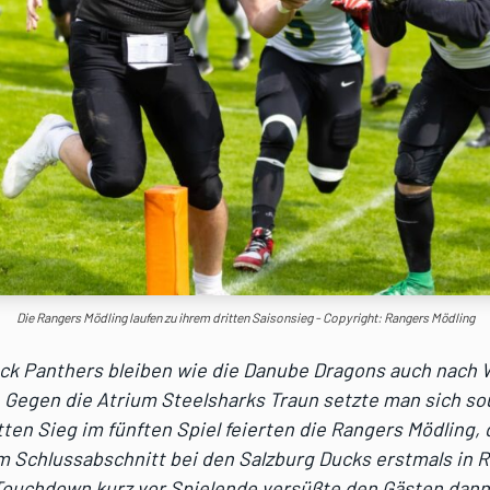
Die Rangers Mödling laufen zu ihrem dritten Saisonsieg - Copyright: Rangers Mödling
ack Panthers bleiben wie die Danube Dragons auch nach 
 Gegen die Atrium Steelsharks Traun setzte man sich so
tten Sieg im fünften Spiel feierten die Rangers Mödling, 
m Schlussabschnitt bei den Salzburg Ducks erstmals in 
 Touchdown kurz vor Spielende versüßte den Gästen dan