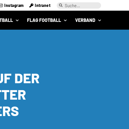
Instagram
Intranet
TBALL
FLAG FOOTBALL
VERBAND
UF DER
TTER
ERS