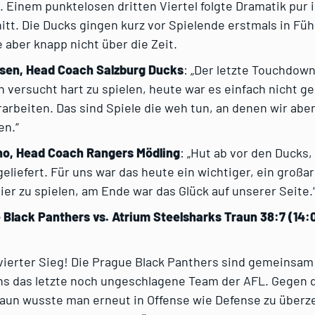
. Einem punktelosen dritten Viertel folgte Dramatik pur 
tt. Die Ducks gingen kurz vor Spielende erstmals in Fü
 aber knapp nicht über die Zeit.
sen, Head Coach Salzburg Ducks
: „Der letzte Touchdown
 versucht hart zu spielen, heute war es einfach nicht g
rbeiten. Das sind Spiele die weh tun, an denen wir abe
en.“
ho, Head Coach Rangers Mödling
: „Hut ab vor den Ducks,
geliefert. Für uns war das heute ein wichtiger, ein großar
hier zu spielen, am Ende war das Glück auf unserer Seite.
 Black Panthers vs. Atrium Steelsharks Traun 38:7 (14:0 
 vierter Sieg! Die Prague Black Panthers sind gemeinsam
s das letzte noch ungeschlagene Team der AFL. Gegen 
raun wusste man erneut in Offense wie Defense zu überz