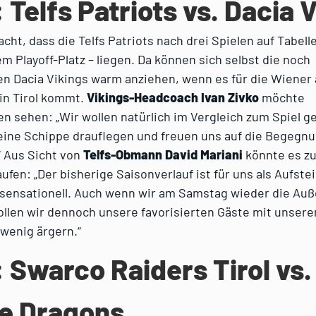
: Telfs Patriots vs. Dacia 
cht, dass die Telfs Patriots nach drei Spielen auf Tabell
m Playoff-Platz – liegen. Da können sich selbst die noch
n Dacia Vikings warm anziehen, wenn es für die Wiene
in Tirol kommt.
Vikings-Headcoach Ivan Zivko
möchte
 sehen: „Wir wollen natürlich im Vergleich zum Spiel g
 eine Schippe drauflegen und freuen uns auf die Begegn
.“ Aus Sicht von
Telfs-Obmann David Mariani
könnte es zu
ufen: „Der bisherige Saisonverlauf ist für uns als Aufste
 sensationell. Auch wenn wir am Samstag wieder die Auß
len wir dennoch unsere favorisierten Gäste mit unseren
wenig ärgern.“
: Swarco Raiders Tirol vs.
e Dragons