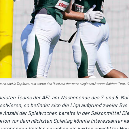
ons sind in Topform, nun wartet das Duell mit den noch sieglosen Swarco Raiders Tirol, 
eisten Teams der AFL am Wochenende des 7. und 8. Mai i
solvieren, so befindet sich die Liga aufgrund zweier By
ie Anzahl der Spielwochen bereits in der Saisonmitte! Di
tion vor dem nächsten Spieltag könnte interessanter ka
orstehenden Spielen sprechen die Fakten sowohl für Hei