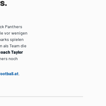
s.
ack Panthers
die vor wenigen
harks spielen
en als Team die
oach Taylor
hers noch
ootball.at
.