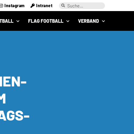
Instagram
Intranet
TBALL
FLAG FOOTBALL
VERBAND
HEN-
M
AGS-