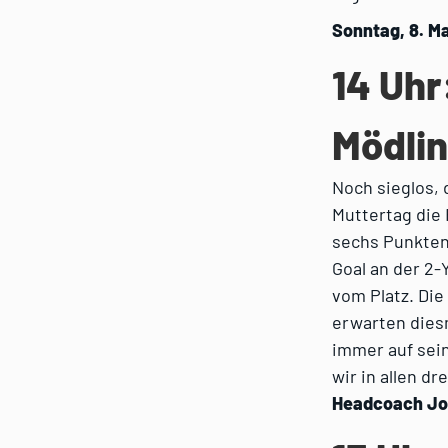
Sonntag, 8. M
14 Uhr
Mödli
Noch sieglos,
Muttertag die
sechs Punkten
Goal an der 2-
vom Platz. Di
erwarten diesm
immer auf sei
wir in allen d
Headcoach Jo