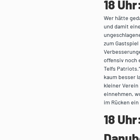
18 Uhr
Wer hätte geda
und damit eine
ungeschlagene
zum Gastspiel 
Verbesserungen
offensiv noch
Telfs Patriots
kaum besser la
kleiner Verein
einnehmen, wol
im Rücken ein 
18 Uhr
Danub