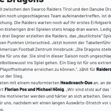
ll zwischen den Swarco Raiders Tirol und den Danube Dr
ein noch ungeschlagenes Team aufeinandertreffen, ist de
hung. Die Raiders warten noch auf ihr erstes Erfolgserl
len bisherigen drei Spielen stets knapp dran waren. Ledig
e drei Gegner erzielten die Raiders, das „deutlichste“ Spi
ieben Punkten Unterschied. Jetzt kommt der Tabellenführ
American Football Zentrum Innsbruck: „Die Dragons stell
e für uns dar. Sie sind in dieser Saison noch ungeschl
lbstbewusst ins Spiel gehen. Ein Sieg ist für uns extre
Playoffteilnahme erreichen zu können.“, zählt für
Raider
ur der Sieg.
reten mit einem neuformierten
Headcoach-Duo
an, an de
ort
Florian Pos und Michael Hönig
. „Wir sind stolz auf das
e motivierter werden und härter an sich arbeiten. Genau
ür uns, nachdem wir einen langen Auswärts-Stretch vor 
os.