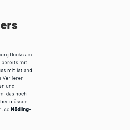
gers
zburg Ducks am
 bereits mit
ss mit 1st and
 Verlierer
en und
am, das noch
daher müssen
“, so
Mödling-