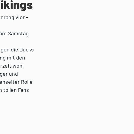
Vikings
enrang vier –
r am Samstag
egen die Ducks
ung mit den
rzeit wohl
iger und
enseiter Rolle
 tollen Fans