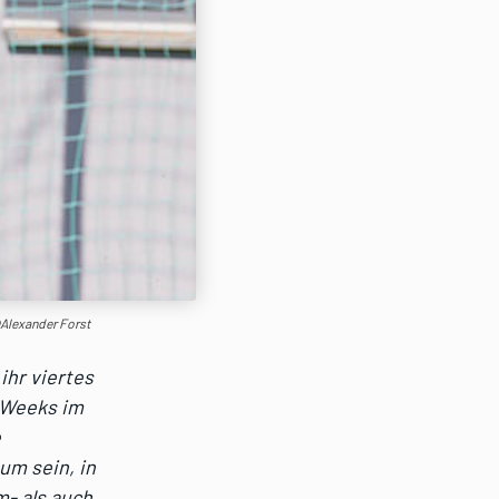
©Alexander Forst
hr viertes
e Weeks im
e
um sein, in
m- als auch