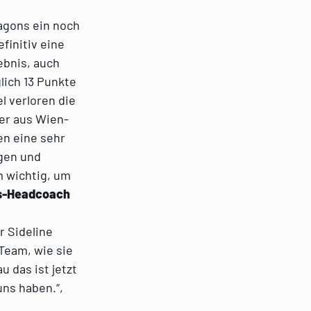
agons ein noch
finitiv eine
ebnis, auch
lich 13 Punkte
el verloren die
er aus Wien-
en eine sehr
agen und
m wichtig, um
s-Headcoach
r Sideline
 Team, wie sie
 das ist jetzt
uns haben.“,