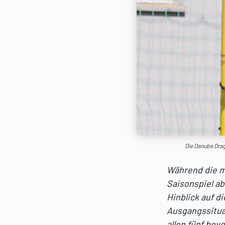
Die Danube Drag
Während die m
Saisonspiel ab
Hinblick auf d
Ausgangssitua
allen fünf bev