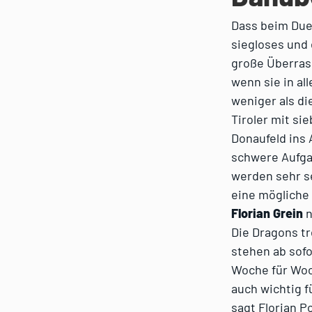
Dass beim Due
siegloses und 
große Überrasc
wenn sie in al
weniger als di
Tiroler mit s
Donaufeld ins 
schwere Aufgab
werden sehr se
eine mögliche 
Florian Grein
n
Die Dragons t
stehen ab sof
Woche für Woch
auch wichtig f
sagt Florian P