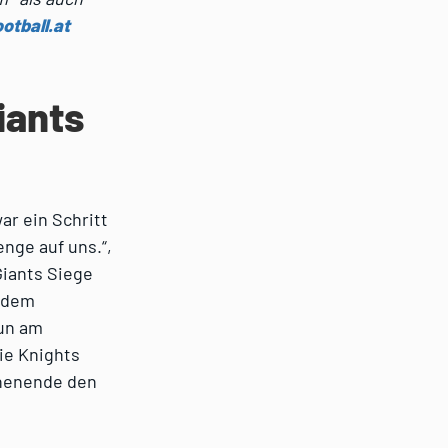
otball.at
iants
r ein Schritt
enge auf uns.“,
Giants Siege
, dem
un am
ie Knights
chenende den