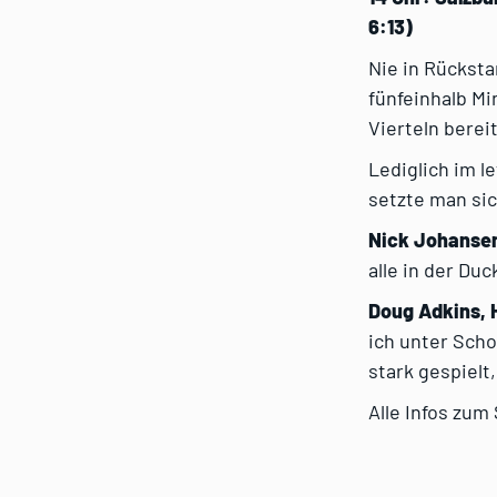
6:13)
Nie in Rücksta
fünfeinhalb M
Vierteln berei
Lediglich im l
setzte man sic
Nick Johansen
alle in der Duc
Doug Adkins, 
ich unter Sch
stark gespielt
Alle Infos zum