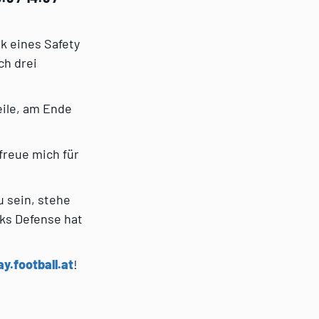
k eines Safety
ch drei
eile, am Ende
 freue mich für
u sein, stehe
ks Defense hat
y.football.at
!