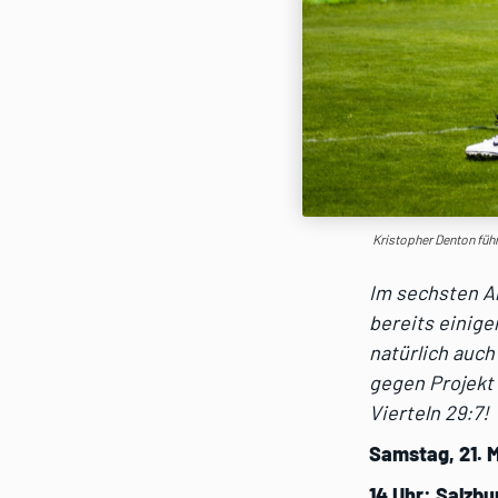
Kristopher Denton führ
Im sechsten An
bereits einige
natürlich auch
gegen Projekt 
Vierteln 29:7!
Samstag, 21. 
14 Uhr: Salzbu