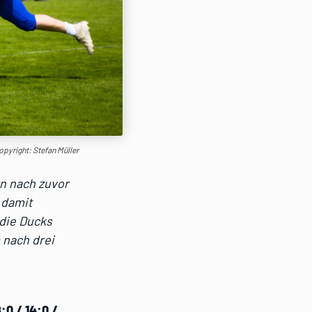
opyright: Stefan Müller
rn nach zuvor
 damit
 die Ducks
 nach drei
:0 / 14:0 /