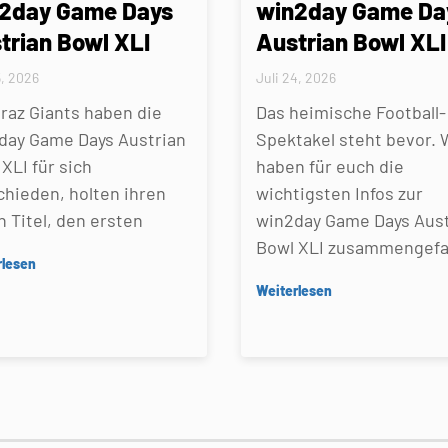
2day Game Days
win2day Game Da
trian Bowl XLI
Austrian Bowl XLI
5, 2026
Juli 24, 2026
Graz Giants haben die
Das heimische Football-
day Game Days Austrian
Spektakel steht bevor. 
XLI für sich
haben für euch die
chieden, holten ihren
wichtigsten Infos zur
n Titel, den ersten
win2day Game Days Aust
Bowl XLI zusammengefa
rlesen
Weiterlesen