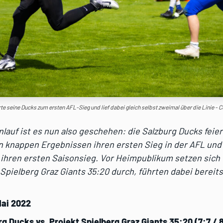
te seine Ducks zum ersten AFL-Sieg und lief dabei gleich selbst zweimal über die Linie - C
lauf ist es nun also geschehen: die Salzburg Ducks feie
n knappen Ergebnissen ihren ersten Sieg in der AFL und
 ihren ersten Saisonsieg. Vor Heimpublikum setzen sich
Spielberg Graz Giants 35:20 durch, führten dabei bereits
Mai 2022
rg Ducks vs. Projekt Spielberg Graz Giants 35:20 (7:7 / 8