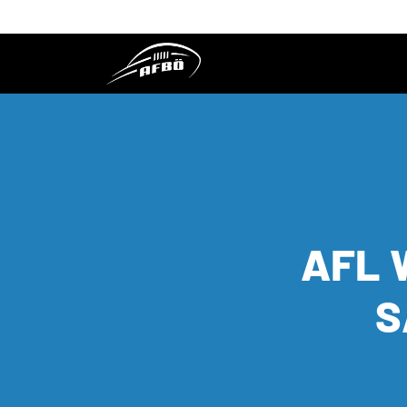
AFL 
S