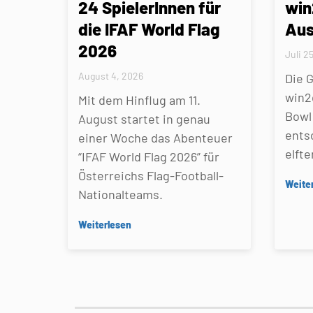
24 SpielerInnen für
win
die IFAF World Flag
Aus
2026
Juli 2
August 4, 2026
Die 
win2
Mit dem Hinflug am 11.
Bowl 
August startet in genau
ents
einer Woche das Abenteuer
elfte
“IFAF World Flag 2026” für
Österreichs Flag-Football-
Weite
Nationalteams.
Weiterlesen