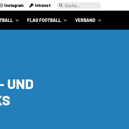
Instagram
Intranet
TBALL
FLAG FOOTBALL
VERBAND
- UND
KS