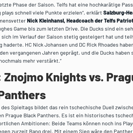
 letzte Phase der Saison. Telfs hat eine hochkarätige Pass
plays schnell viele Punkte erzielen“, erklärt
Salzburg-He
amensvetter
Nick Kleinhansl, Headcoach der Telfs Patrio
ughes Game bis zum letzten Drive. Die Ducks sind ein se
sich im Verlauf der Saison stetig gesteigert hat und te
ig haderte. HC Nick Johansen und DC Rick Rhoades haben
 den vergangenen Jahren geprägt, und die Ducks haben s
ochmals mehr verstärkt.“
: Znojmo Knights vs. Pra
Panthers
des Spieltags bildet das rein tschechische Duell zwisc
n Prague Black Panthers. Es ist ein historisches tsche
ortlichen Ambitionen: Beide Teams können noch ins Pla
egen zurzeit Rang drei. Mit einem Sieg wäre den Panthers