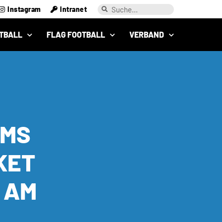
Instagram
Intranet
TBALL
FLAG FOOTBALL
VERBAND
AMS
KET
 AM