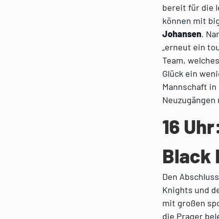
bereit für die
können mit big 
Johansen
. N
„erneut ein to
Team, welches 
Glück ein wen
Mannschaft in
Neuzugängen n
16 Uhr
Black 
Den Abschluss 
Knights und de
mit großen sp
die Prager bel