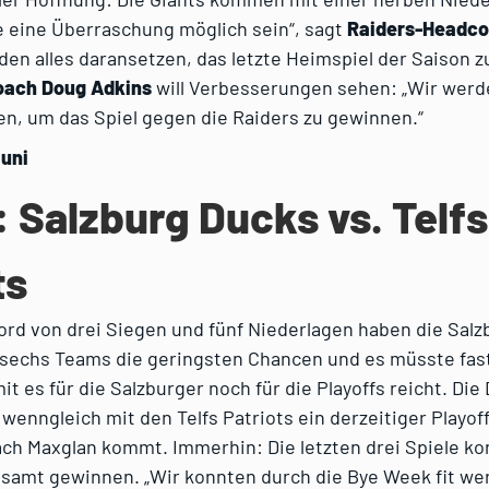
e eine Überraschung möglich sein“, sagt
Raiders-Headco
den alles daransetzen, das letzte Heimspiel der Saison 
oach Doug Adkins
will Verbesserungen sehen: „Wir werd
en, um das Spiel gegen die Raiders zu gewinnen.“
Juni
: Salzburg Ducks vs. Telfs
ts
ord von drei Siegen und fünf Niederlagen haben die Sal
n sechs Teams die geringsten Chancen und es müsste fas
it es für die Salzburger noch für die Playoffs reicht. Di
, wenngleich mit den Telfs Patriots ein derzeitiger Playo
ch Maxglan kommt. Immerhin: Die letzten drei Spiele ko
esamt gewinnen. „Wir konnten durch die Bye Week fit we