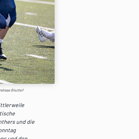
Andreas Bischof
ttlerweile
tische
nthers und die
Sonntag
ons und den