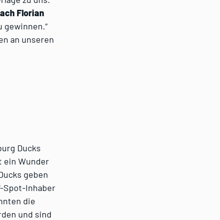
ach Florian
zu gewinnen.“
en an unseren
zburg Ducks
t ein Wunder
e Ducks geben
ff-Spot-Inhaber
nnten die
rden und sind