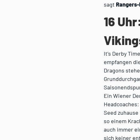
sagt
Rangers-
16 Uhr
Viking
It’s Derby Tim
empfangen die
Dragons stehen
Grunddurchgan
Saisonendspur
Ein Wiener De
Headcoaches: „
Seed zuhause 
so einem Krac
auch immer ein
sich keiner en