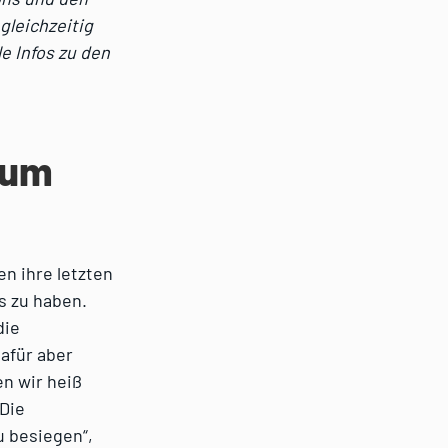
gleichzeitig
e Infos zu den
ium
en ihre letzten
s zu haben.
die
afür aber
n wir heiß
 Die
u besiegen“,