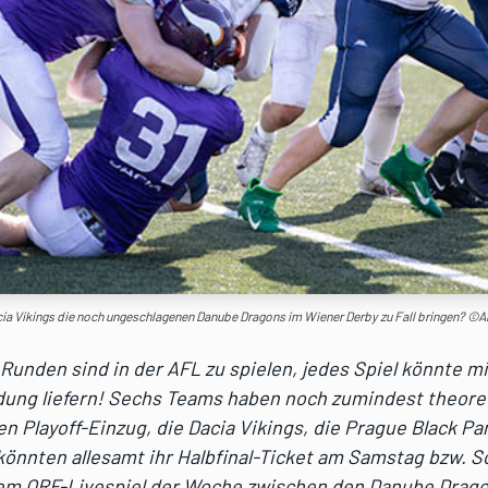
ia Vikings die noch ungeschlagenen Danube Dragons im Wiener Derby zu Fall bringen? ©
Runden sind in der AFL zu spielen, jedes Spiel könnte mi
dung liefern! Sechs Teams haben noch zumindest theore
n Playoff-Einzug, die Dacia Vikings, die Prague Black Pa
 könnten allesamt ihr Halbfinal-Ticket am Samstag bzw. 
 dem ORF-Livespiel der Woche zwischen den Danube Drag