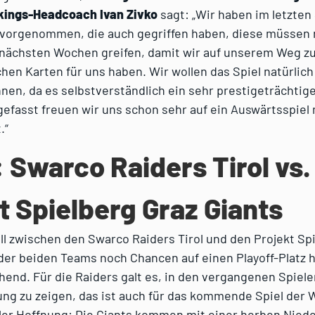
kings-Headcoach Ivan Zivko
sagt: „Wir haben im letzten 
vorgenommen, die auch gegriffen haben, diese müssen n
 nächsten Wochen greifen, damit wir auf unserem Weg zu
hen Karten für uns haben. Wir wollen das Spiel natürlich
en, da es selbstverständlich ein sehr prestigeträchtige
gefasst freuen wir uns schon sehr auf ein Auswärtsspiel 
.“
: Swarco Raiders Tirol vs.
t Spielberg Graz Giants
l zwischen den Swarco Raiders Tirol und den Projekt Sp
der beiden Teams noch Chancen auf einen Playoff-Platz h
end. Für die Raiders galt es, in den vergangenen Spiele
ng zu zeigen, das ist auch für das kommende Spiel der 
ler Hoffnung: Die Giants kommen mit einer herben Niede