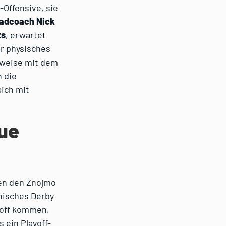
-Offensive, sie
adcoach Nick
ts
, erwartet
hr physisches
ilweise mit dem
 die
ich mit
gue
hen den Znojmo
chisches Derby
yoff kommen,
 ein Playoff-