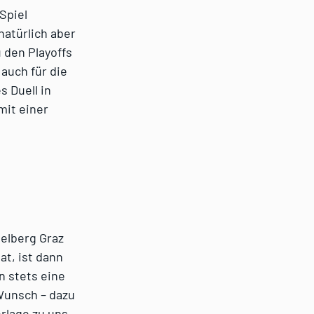
Spiel
atürlich aber
 den Playoffs
 auch für die
s Duell in
mit einer
ielberg Graz
at, ist dann
n stets eine
Wunsch – dazu
rlage zu uns.