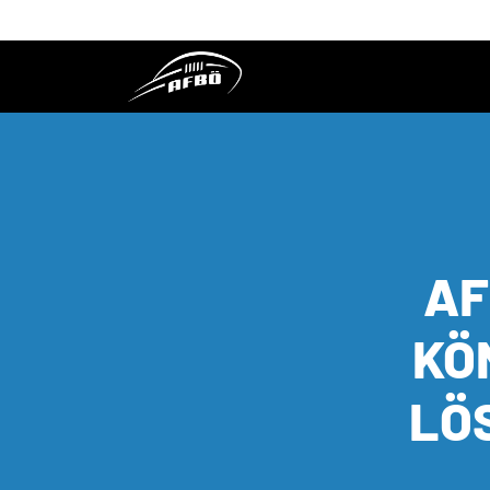
AF
KÖ
LÖ