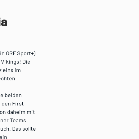
ia
 in ORF Sport+)
Vikings! Die
z eins im
echten
ie beiden
 den First
son daheim mit
iener Teams
uch. Das sollte
Sein