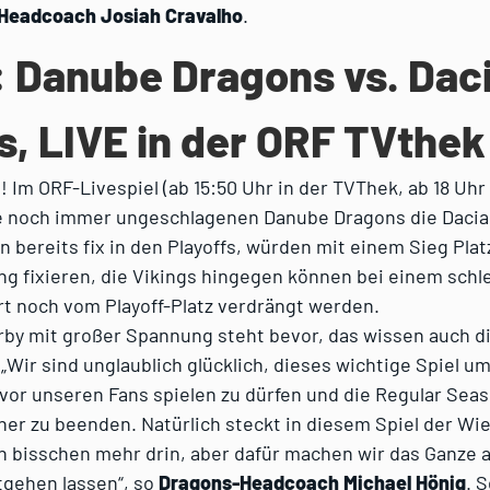
Headcoach Josiah Cravalho
.
: Danube Dragons vs. Dac
s, LIVE in der ORF TVthek
e! Im ORF-Livespiel (ab 15:50 Uhr in der TVThek, ab 18 Uhr
 noch immer ungeschlagenen Danube Dragons die Dacia 
 bereits fix in den Playoffs, würden mit einem Sieg Plat
g fixieren, die Vikings hingegen können bei einem schl
t noch vom Playoff-Platz verdrängt werden.
rby mit großer Spannung steht bevor, das wissen auch d
Wir sind unglaublich glücklich, dieses wichtige Spiel um
vor unseren Fans spielen zu dürfen und die Regular Sea
her zu beenden. Natürlich steckt in diesem Spiel der W
 bisschen mehr drin, aber dafür machen wir das Ganze a
tgehen lassen“, so
Dragons-Headcoach Michael Hönig
. 