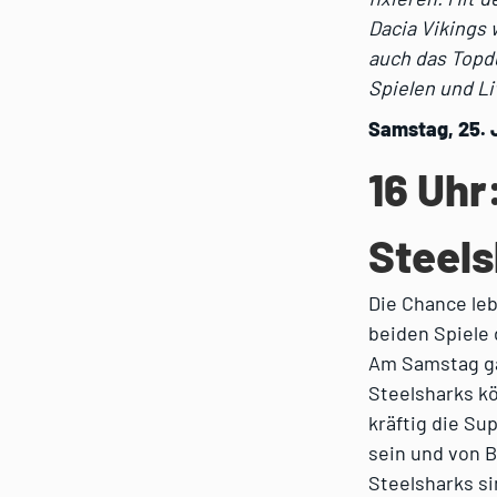
Dacia Vikings 
auch das Topdu
Spielen und L
Samstag, 25. 
16 Uhr
Steels
Die Chance leb
beiden Spiele 
Am Samstag ga
Steelsharks kö
kräftig die Su
sein und von B
Steelsharks s