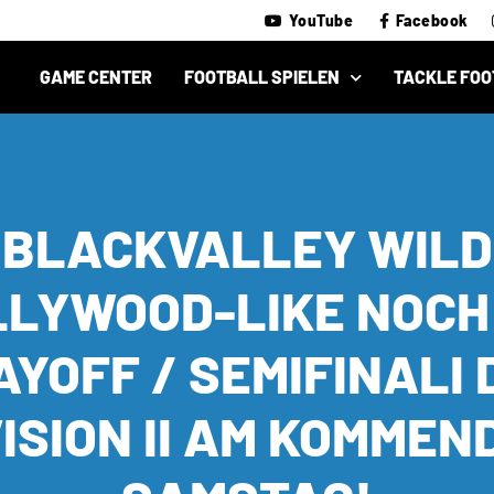
YouTube
Facebook
GAME CENTER
FOOTBALL SPIELEN
TACKLE FOO
BLACKVALLEY WILD
LYWOOD-LIKE NOCH
AYOFF / SEMIFINALI 
VISION II AM KOMMEN