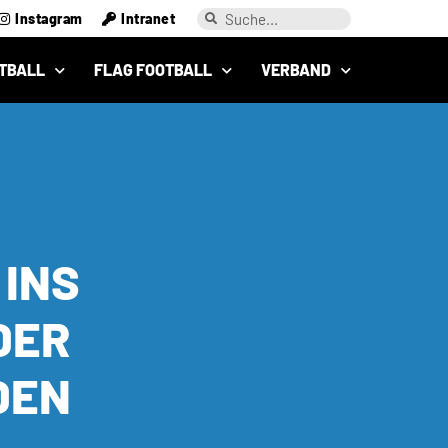
Instagram
Intranet
TBALL
FLAG FOOTBALL
VERBAND
 INS
DER
DEN