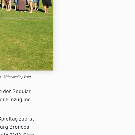
II. ©Blackvalley Wild
g der Regular
er Einzug ins
pieltag zuerst
burg Broncos
ein 21:14-Sieg