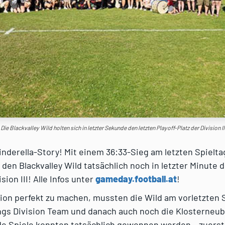
Die Blackvalley Wild holten sich in letzter Sekunde den letzten Playoff-Platz der Division I
inderella-Story! Mit einem 36:33-Sieg am letzten Spielta
den Blackvalley Wild tatsächlich noch in letzter Minute d
ision III! Alle Infos unter
gameday.football.at
!
on perfekt zu machen, mussten die Wild am vorletzten S
ings Division Team und danach auch noch die Klosterneu
e Spiele konnten tatsächlich gewonnen werden – zuerst 