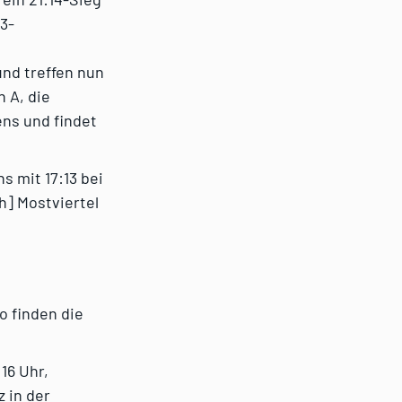
3-
und treffen nun
n A, die
ens und findet
 mit 17:13 bei
h] Mostviertel
so finden die
16 Uhr,
 in der