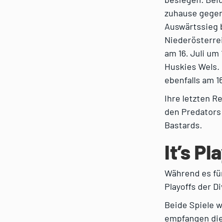
zuhause gegen
Auswärtssieg 
Niederösterrei
am 16. Juli um
Huskies Wels. 
ebenfalls am 16
Ihre letzten 
den Predators 
Bastards.
It’s P
Während es für 
Playoffs der 
Beide Spiele w
empfangen die 