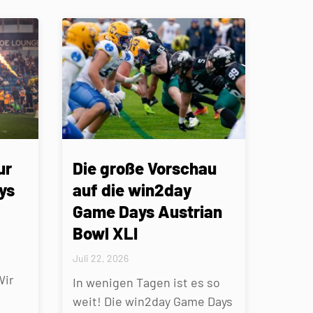
ur
Die große Vorschau
ys
auf die win2day
Game Days Austrian
Bowl XLI
Juli 22, 2026
Wir
In wenigen Tagen ist es so
weit! Die win2day Game Days