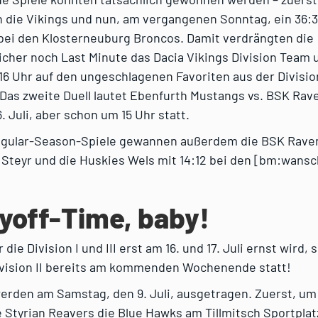
 die Vikings und nun, am vergangenen Sonntag, ein 36:3
bei den Klosterneuburg Broncos. Damit verdrängten die
cher noch Last Minute das Dacia Vikings Division Team 
 16 Uhr auf den ungeschlagenen Favoriten aus der Divisio
Das zweite Duell lautet Ebenfurth Mustangs vs. BSK Rav
. Juli, aber schon um 15 Uhr statt.
Regular-Season-Spiele gewannen außerdem die BSK Ravens
Steyr und die Huskies Wels mit 14:12 bei den [bm:wansc
layoff-Time, baby!
die Division I und III erst am 16. und 17. Juli ernst wird, 
Division II bereits am kommenden Wochenende statt!
erden am Samstag, den 9. Juli, ausgetragen. Zuerst, um 
Styrian Reavers die Blue Hawks am Tillmitsch Sportplatz