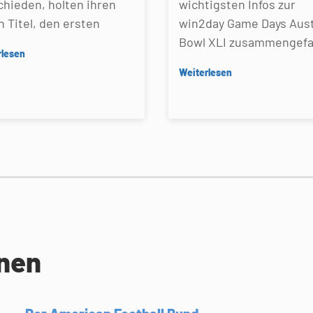
chieden, holten ihren
wichtigsten Infos zur
n Titel, den ersten
win2day Game Days Aust
Bowl XLI zusammengefa
rlesen
Weiterlesen
onen