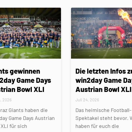
nts gewinnen
Die letzten Infos z
2day Game Days
win2day Game Da
trian Bowl XLI
Austrian Bowl XLI
5, 2026
Juli 24, 2026
Graz Giants haben die
Das heimische Football-
day Game Days Austrian
Spektakel steht bevor. 
XLI für sich
haben für euch die