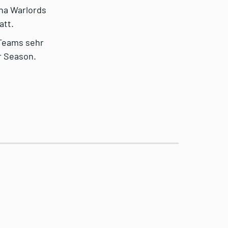
nna Warlords
att.
-Teams sehr
r Season.