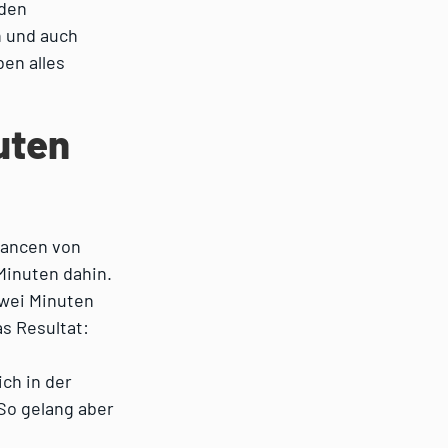
 den
n und auch
ben alles
uten
hancen von
Minuten dahin.
zwei Minuten
as Resultat:
ch in der
 So gelang aber