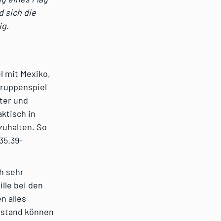
d sich die
ig.
l mit Mexiko,
Gruppenspiel
rter und
ktisch in
zuhalten. So
35.39-
ch sehr
lle bei den
n alles
Abstand können