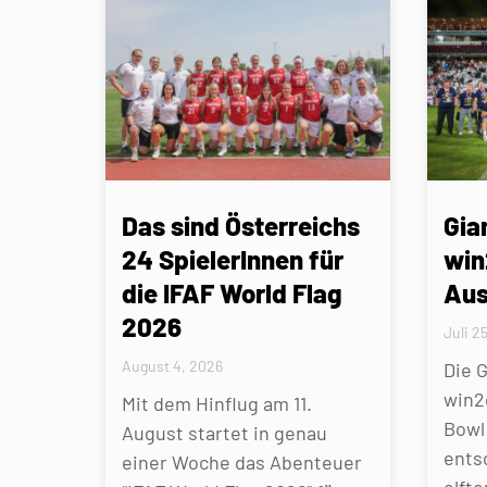
Das sind Österreichs
Gia
24 SpielerInnen für
win
die IFAF World Flag
Aus
2026
Juli 2
August 4, 2026
Die 
win2
Mit dem Hinflug am 11.
Bowl 
August startet in genau
ents
einer Woche das Abenteuer
elfte