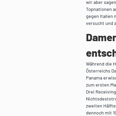
wir aber sagen
Topnationen a
gegen Italien 
versucht und a
Damen
entsc
Während die He
Österreichs D
Panama erwisch
zum ersten Mal
Drei Receivin
Nichtsdestotro
zweiten Hälfte
dennoch mit 19