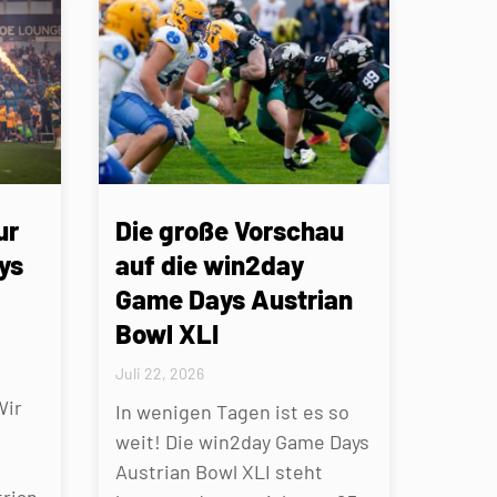
ur
Die große Vorschau
ys
auf die win2day
Game Days Austrian
Bowl XLI
Juli 22, 2026
Wir
In wenigen Tagen ist es so
weit! Die win2day Game Days
Austrian Bowl XLI steht
rian