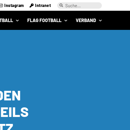
Instagram
Intranet
TBALL
FLAG FOOTBALL
VERBAND
DEN
EILS
TZ