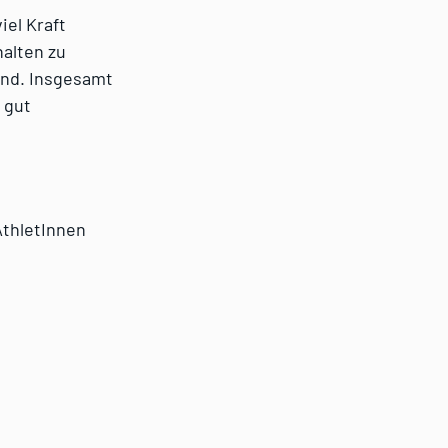
iel Kraft
alten zu
lend. Insgesamt
 gut
AthletInnen