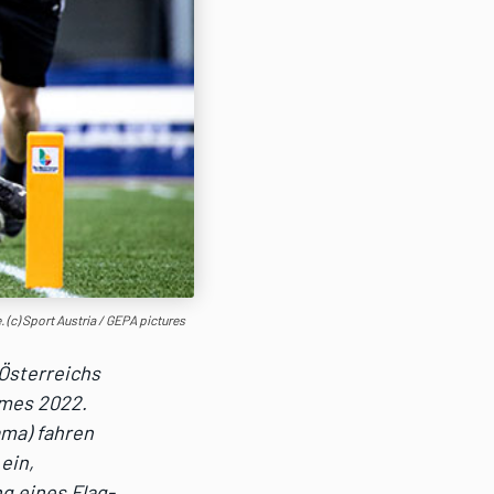
. (c) Sport Austria / GEPA pictures
 Österreichs
ames 2022.
ama) fahren
ein,
g eines Flag-