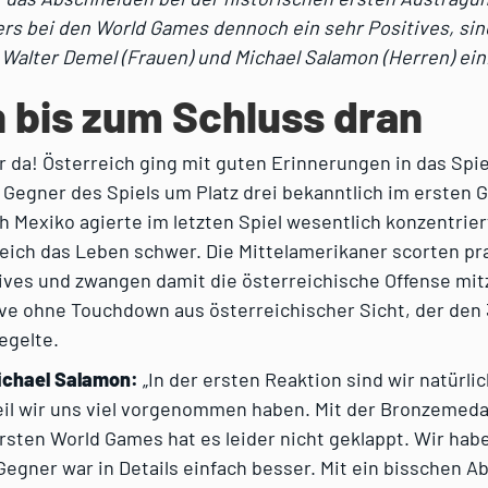
ers bei den World Games dennoch ein sehr Positives, sin
Walter Demel (Frauen) und Michael Salamon (Herren) ein
 bis zum Schluss dran
 da! Österreich ging mit guten Erinnerungen in das Spie
Gegner des Spiels um Platz drei bekanntlich im ersten 
h Mexiko agierte im letzten Spiel wesentlich konzentrie
ich das Leben schwer. Die Mittelamerikaner scorten pra
ives und zwangen damit die österreichische Offense mit
ive ohne Touchdown aus österreichischer Sicht, der den 
egelte.
ichael Salamon:
„In der ersten Reaktion sind wir natürli
il wir uns viel vorgenommen haben. Mit der Bronzemedai
rsten World Games hat es leider nicht geklappt. Wir habe
Gegner war in Details einfach besser. Mit ein bisschen 