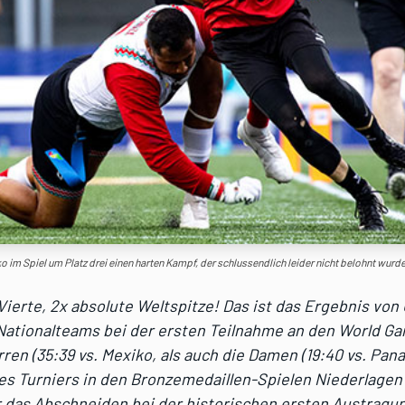
o im Spiel um Platz drei einen harten Kampf, der schlussendlich leider nicht belohnt wurde
Vierte, 2x absolute Weltspitze! Das ist das Ergebnis von
-Nationalteams bei der ersten Teilnahme an den World G
ren (35:39 vs. Mexiko, als auch die Damen (19:40 vs. Pan
s Turniers in den Bronzemedaillen-Spielen Niederlagen 
 das Abschneiden bei der historischen ersten Austragun