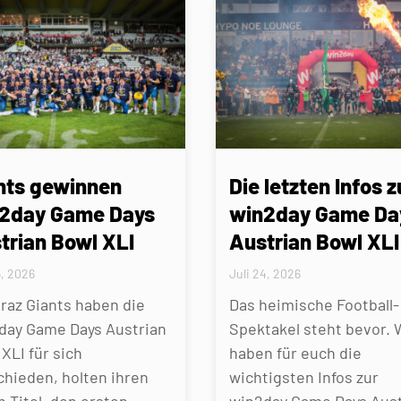
nts gewinnen
Die letzten Infos z
2day Game Days
win2day Game Da
trian Bowl XLI
Austrian Bowl XLI
5, 2026
Juli 24, 2026
Graz Giants haben die
Das heimische Football-
day Game Days Austrian
Spektakel steht bevor. 
XLI für sich
haben für euch die
chieden, holten ihren
wichtigsten Infos zur
n Titel, den ersten
win2day Game Days Aust