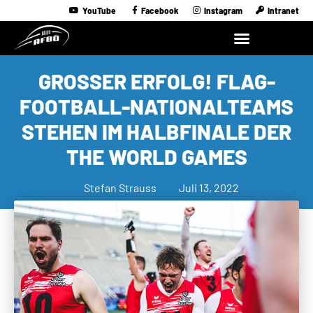
YouTube
Facebook
Instagram
Intranet
GROSSER ERFOLG! FLAG-F
OOTBALL-NATIONALTEAMS S
TEHEN IM HALBFINALE DER T
HE WORLD GAMES
Stefan Strauss
Juli 13, 2022