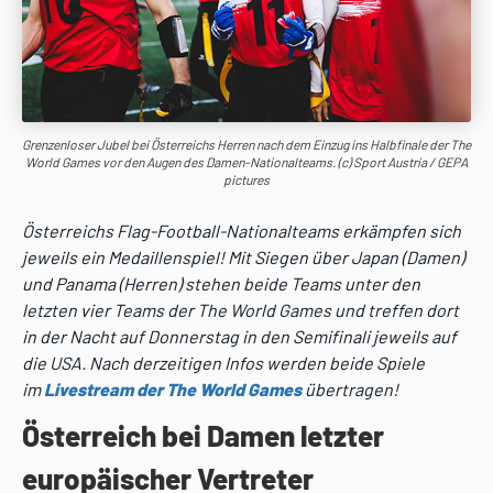
Grenzenloser Jubel bei Österreichs Herren nach dem Einzug ins Halbfinale der The
World Games vor den Augen des Damen-Nationalteams. (c) Sport Austria / GEPA
pictures
Österreichs Flag-Football-Nationalteams erkämpfen sich
jeweils ein Medaillenspiel! Mit Siegen über Japan (Damen)
und Panama (Herren) stehen beide Teams unter den
letzten vier Teams der The World Games und treffen dort
in der Nacht auf Donnerstag in den Semifinali jeweils auf
die USA. Nach derzeitigen Infos werden beide Spiele
im
Livestream
d
er The World Games
übertragen!
Österreich bei Damen letzter
europäischer Vertreter