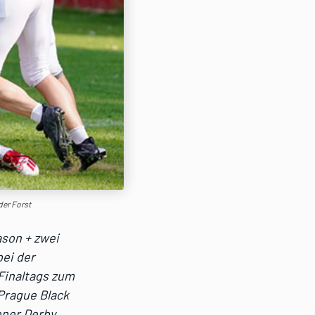
der Forst
ason + zwei
bei der
Finaltags zum
 Prague Black
ener Derby