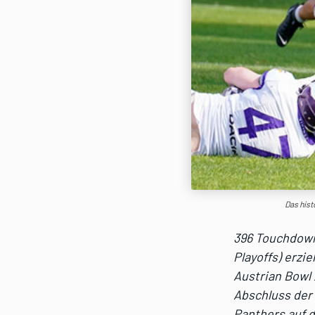
Das hist
396 Touchdown
Playoffs) erzi
Austrian Bowl
Abschluss der 
Panthers auf d