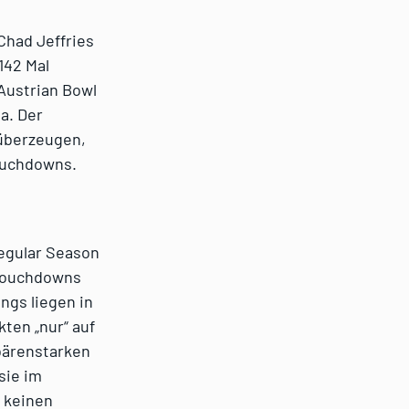
Chad Jeffries
142 Mal
Austrian Bowl
a. Der
 überzeugen,
ouchdowns.
egular Season
 Touchdowns
ngs liegen in
ten „nur“ auf
bärenstarken
sie im
 keinen