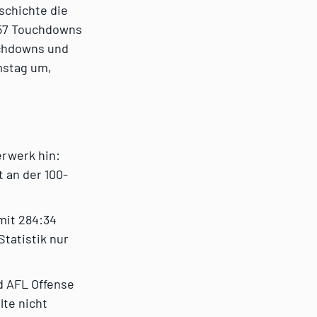
schichte die
 57 Touchdowns
uchdowns und
mstag um,
erwerk hin:
 an der 100-
mit 284:34
Statistik nur
d AFL Offense
lte nicht