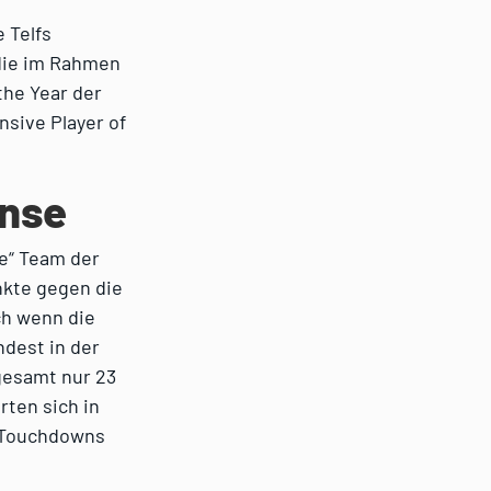
 Telfs
 die im Rahmen
the Year der
nsive Player of
ense
te“ Team der
nkte gegen die
ch wenn die
ndest in der
gesamt nur 23
rten sich in
6 Touchdowns