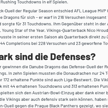
 Rushing Touchdowns in elf Spielen.
ck-Duell der Regular Season entschied AFL League MVP 
 Dragons für sich – er warf in 216 Versuchen insgesamt 
d sorgte für 31 Touchdowns. Ihm Gegenüber steht in der 
 Young Star of the Year, Vikings-Quarterback Nico Hroud
usste in seiner ersten Saison als Quarterback direkt zu
144 Completions bei 228 Versuchen und 23 geworfene T
ark sind die Defenses?
r gewinnen die Danube Dragons das Defense-Duell der R
ings. In zehn Spielen mussten die Donaudrachen nur 24
 172 erhaltene Punkte sind auch Liga-Bestwert. Die Viki
ik mit 44 erhaltenen Touchdowns und 313 erhaltenen Punk
spielten sich den Austrian-Bowl-Einzug aber dank einer 
die Vikings aber auch defensiv stark sein können, haben 
n-Duell gegen die Prague Black Panthers gezeigt, wo sie