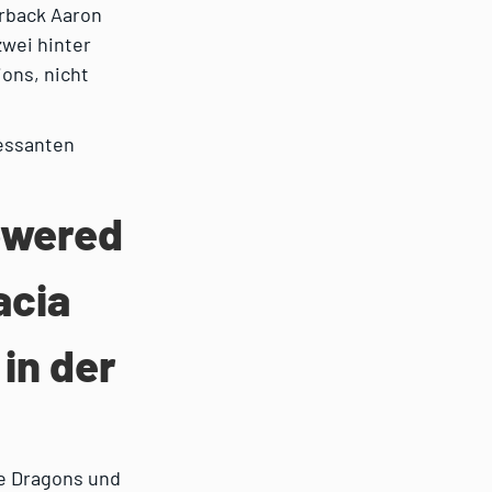
erback Aaron
zwei hinter
ions, nicht
ressanten
owered
acia
 in der
be Dragons und