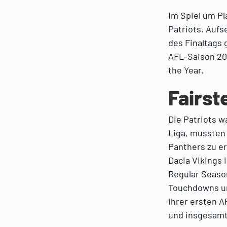
Im Spiel um Pl
Patriots. Aufs
des Finaltags 
AFL-Saison 202
the Year.
Fairst
Die Patriots w
Liga, mussten 
Panthers zu er
Dacia Vikings 
Regular Season
Touchdowns und
ihrer ersten A
und insgesamt