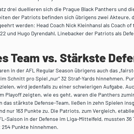
atz drei duellieren sich die Prague Black Panthers und die
eiten der Patriots befinden sich übrigens zwei Akteure,
geehrt werden: Head Coach Nick Kleinhansl als Coach of 
2 und Hugo Dyrendahl, Linebacker der Patriots als Defe
es Team vs. Stärkste Def
aren in der AFL Regular Season übrigens auch das „fairs
im Schnitt pro Spiel „nur“ 32 Straf-Yards hinnehmen. Pu
zielen, wird jedenfalls zu einer schwierigen Aufgabe. Au
im Playoff zeigten, wie es geht, waren die Panthers zumi
 das stärkste Defense-Team, ließen in zehn Spielen ins
 nur 163 Punkte zu. Die Patriots, zum Vergleich, etablie
FL-Saison in der Defense im Liga-Mittelfeld, mussten 3
 254 Punkte hinnehmen.