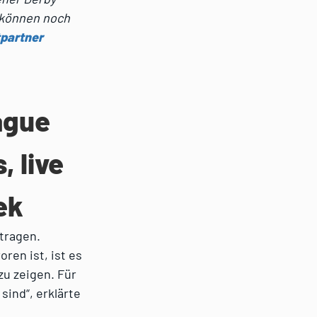
 können noch
partner
ague
, live
ek
tragen.
ren ist, ist es
zu zeigen. Für
ind“, erklärte