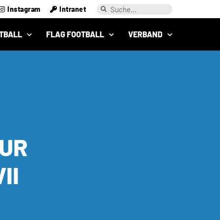
Instagram
Intranet
TBALL
FLAG FOOTBALL
VERBAND
ZUR
II