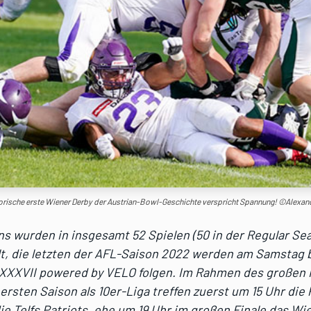
orische erste Wiener Derby der Austrian-Bowl-Geschichte verspricht Spannung! ©Alexan
s wurden in insgesamt 52 Spielen (50 in der Regular Se
elt, die letzten der AFL-Saison 2022 werden am Samstag 
 XXXVII powered by VELO folgen. Im Rahmen des großen 
ersten Saison als 10er-Liga treffen zuerst um 15 Uhr die
ie Telfs Patriots, ehe um 19 Uhr im großen Finale das Wi