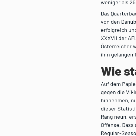
weniger als 25
Das Quarterba
von den Danube
erfolgreich un
XXXVII der AFL
Österreicher w
ihm gelangen 
Wie st
Auf dem Papie
gegen die Vik
hinnehmen, nur
dieser Statist
Rang neun, er
Offense. Dass 
Regular-Seaso