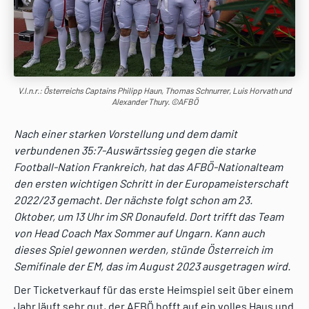
V.l.n.r.: Österreichs Captains Philipp Haun, Thomas Schnurrer, Luis Horvath und
Alexander Thury. ©AFBÖ
Nach einer starken Vorstellung und dem damit
verbundenen 35:7-Auswärtssieg gegen die starke
Football-Nation Frankreich, hat das AFBÖ-Nationalteam
den ersten wichtigen Schritt in der Europameisterschaft
2022/23 gemacht. Der nächste folgt schon am 23.
Oktober, um 13 Uhr im SR Donaufeld. Dort trifft das Team
von Head Coach Max Sommer auf Ungarn. Kann auch
dieses Spiel gewonnen werden, stünde Österreich im
Semifinale der EM, das im August 2023 ausgetragen wird.
Der Ticketverkauf für das erste Heimspiel seit über einem
Jahr läuft sehr gut, der AFBÖ hofft auf ein volles Haus und