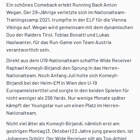
Ein schönes Comeback erlebt Running Back Anton
Wegan. Der 29-Jährige verletzte sich im Nationalteam-
Trainingscamp 2021, trumpfte in der ELF für die Vienna
Vikings auf. Wegan wird gemeinsam mit dem dynamischen
Duo der Raiders Tirol, Tobias Bonatti und Lukas
Haslwanter, für das Run-Game von Team Austria
verantwortlich sein.
Direkt aus dem U19-Nationalteam schaffte Wide Receiver
Raphael Komeyli-Birjandi den Sprung in das Herren-
Nationalteam. Noch Anfang Juli holte sich Komeyli-
Birjandi bei der Heim-EM in Wien den U-19
Europameistertitel und sorgte in den beiden Spielen für
nicht weniger als 256 Yards. Nur wenige Monate später
kämpft der Youngstar nun um einen Platz im Herren-
Nationalteam.
Nicht viel älter als Komeyli-Birjandi, nämlich erst am
gestrigen Montag (3. Oktober) 22 Jahre jung geworden, ist
Johannes Schütz. Der Wide Receiver gilt als Top-Athlet