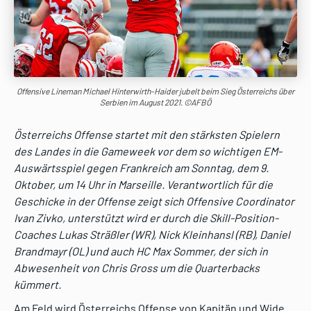
Offensive Lineman Michael Hinterwirth-Haider jubelt beim Sieg Österreichs über
Serbien im August 2021. ©AFBÖ
Österreichs Offense startet mit den stärksten Spielern
des Landes in die Gameweek vor dem so wichtigen EM-
Auswärtsspiel gegen Frankreich am Sonntag, dem 9.
Oktober, um 14 Uhr in Marseille. Verantwortlich für die
Geschicke in der Offense zeigt sich Offensive Coordinator
Ivan Zivko, unterstützt wird er durch die Skill-Position-
Coaches Lukas Sträßler (WR), Nick Kleinhansl (RB), Daniel
Brandmayr (OL) und auch HC Max Sommer, der sich in
Abwesenheit von Chris Gross um die Quarterbacks
kümmert.
Am Feld wird Österreichs Offense von Kapitän und Wide