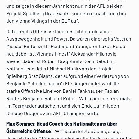
und zeigte in diesem Jahr nicht nur in der AFL bei den
Projekt Spielberg Graz Giants, sondern danach auch bei
den Vienna Vikings in der ELF auf.
Österreichs Offensive Line besticht durch seine
Ausgewogenheit und Power. Da wären einerseits Veteran
Michael Hinterwirth-Haider und Youngster Lukas Holub,
neu dabei ist „Viennas Finest“ Aleksandar Milanovic,
wieder dabei ist Robert Dragotinits. Sein Debüt im
Nationalteam feiert Michael Nuck von den Projekt
Spielberg Graz Giants, der aufgrund einer Verletzung von
Benjamin Schmied nachrückte. Abgerundet wird die
starke Offensive Line von Daniel Fankhauser, Fabian
Rauter, Benjamin Rab und Robert Wittmann, der erstmals
im Teamkader aufscheint und sich Ende Juli mit den
Danube Dragons zum AFL-Champion kürte.
Max Sommer, Head Coach des Nationalteams über
Österreichs Offense:
„Wir haben letztes Jahr gezeigt,
dass wir in der Offense auf eine breite Basis zurückgreifen