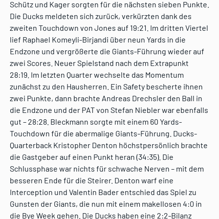
Schütz und Kager sorgten für die nächsten sieben Punkte.
Die Ducks meldeten sich zurück, verkürzten dank des
zweiten Touchdown von Jones auf 19:21. Im dritten Viertel
lief Raphael Komeyli-Birjandi über neun Yards in die
Endzone und vergrößerte die Giants-Führung wieder auf
zwei Scores. Neuer Spielstand nach dem Extrapunkt
28:19. Im letzten Quarter wechselte das Momentum
zunächst zu den Hausherren. Ein Safety bescherte ihnen
zwei Punkte, dann brachte Andreas Drechsler den Ball in
die Endzone und der PAT von Stefan Niebler war ebenfalls
gut – 28:28. Bleckmann sorgte mit einem 60 Yards-
Touchdown für die abermalige Giants-Führung. Ducks-
Quarterback Kristopher Denton höchstpersönlich brachte
die Gastgeber auf einen Punkt heran (34:35). Die
Schlussphase war nichts für schwache Nerven – mit dem
besseren Ende für die Steirer. Denton warf eine
Interception und Valentin Bader entschied das Spiel zu
Gunsten der Giants, die nun mit einem makellosen 4:0 in
die Bye Week gehen. Die Ducks haben eine 2:2-Bilanz