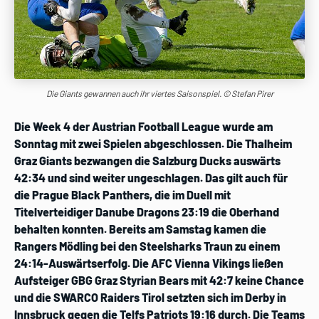
Die Giants gewannen auch ihr viertes Saisonspiel. © Stefan Pirer
Die Week 4 der Austrian Football League wurde am
Sonntag mit zwei Spielen abgeschlossen. Die Thalheim
Graz Giants bezwangen die Salzburg Ducks auswärts
42:34 und sind weiter ungeschlagen. Das gilt auch für
die Prague Black Panthers, die im Duell mit
Titelverteidiger Danube Dragons 23:19 die Oberhand
behalten konnten. Bereits am Samstag kamen die
Rangers Mödling bei den Steelsharks Traun zu einem
24:14-Auswärtserfolg. Die AFC Vienna Vikings ließen
Aufsteiger GBG Graz Styrian Bears mit 42:7 keine Chance
und die SWARCO Raiders Tirol setzten sich im Derby in
Innsbruck gegen die Telfs Patriots 19:16 durch. Die Teams