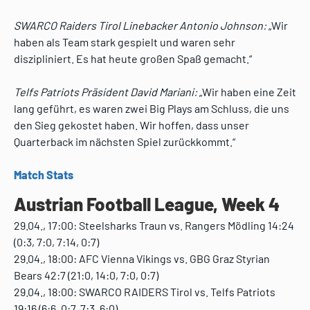
SWARCO Raiders Tirol Linebacker Antonio Johnson:
„Wir
haben als Team stark gespielt und waren sehr
diszipliniert. Es hat heute großen Spaß gemacht.“
Telfs Patriots Präsident David Mariani:
„Wir haben eine Zeit
lang geführt, es waren zwei Big Plays am Schluss, die uns
den Sieg gekostet haben. Wir hoffen, dass unser
Quarterback im nächsten Spiel zurückkommt.“
Match Stats
Austrian Football League, Week 4
29.04., 17:00: Steelsharks Traun vs. Rangers Mödling 14:24
(0:3, 7:0, 7:14, 0:7)
29.04., 18:00: AFC Vienna Vikings vs. GBG Graz Styrian
Bears 42:7 (21:0, 14:0, 7:0, 0:7)
29.04., 18:00: SWARCO RAIDERS Tirol vs. Telfs Patriots
19:16 (6:6, 0:7, 7:3, 6:0)