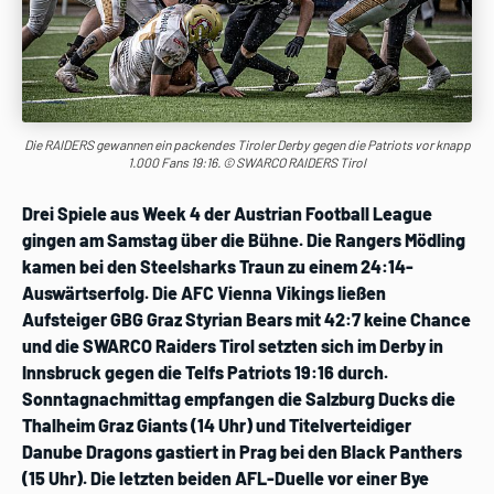
Die RAIDERS gewannen ein packendes Tiroler Derby gegen die Patriots vor knapp
1.000 Fans 19:16. © SWARCO RAIDERS Tirol
Drei Spiele aus Week 4 der Austrian Football League
gingen am Samstag über die Bühne. Die Rangers Mödling
kamen bei den Steelsharks Traun zu einem 24:14-
Auswärtserfolg. Die AFC Vienna Vikings ließen
Aufsteiger GBG Graz Styrian Bears mit 42:7 keine Chance
und die SWARCO Raiders Tirol setzten sich im Derby in
Innsbruck gegen die Telfs Patriots 19:16 durch.
Sonntagnachmittag empfangen die Salzburg Ducks die
Thalheim Graz Giants (14 Uhr) und Titelverteidiger
Danube Dragons gastiert in Prag bei den Black Panthers
(15 Uhr). Die letzten beiden AFL-Duelle vor einer Bye