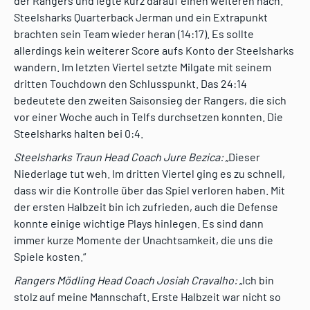
der Rangers und legte kurz darauf einen weiteren nach.
Steelsharks Quarterback Jerman und ein Extrapunkt
brachten sein Team wieder heran (14:17). Es sollte
allerdings kein weiterer Score aufs Konto der Steelsharks
wandern. Im letzten Viertel setzte Milgate mit seinem
dritten Touchdown den Schlusspunkt. Das 24:14
bedeutete den zweiten Saisonsieg der Rangers, die sich
vor einer Woche auch in Telfs durchsetzen konnten. Die
Steelsharks halten bei 0:4.
Steelsharks Traun Head Coach Jure Bezica:
„Dieser
Niederlage tut weh. Im dritten Viertel ging es zu schnell,
dass wir die Kontrolle über das Spiel verloren haben. Mit
der ersten Halbzeit bin ich zufrieden, auch die Defense
konnte einige wichtige Plays hinlegen. Es sind dann
immer kurze Momente der Unachtsamkeit, die uns die
Spiele kosten.“
Rangers Mödling Head Coach Josiah Cravalho:
„Ich bin
stolz auf meine Mannschaft. Erste Halbzeit war nicht so