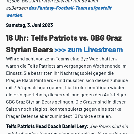
19,90€. Bis zum ersten Spiel der Runde kann
außerdem
das Fantasy-Football-Team aufgestellt
werden
.
Samstag, 3. Juni 2023
16 Uhr: Telfs Patriots vs. GBG Graz
Styrian Bears
>>> zum Livestream
Während acht von zehn Teams eine Bye Week hatten,
waren die Telfs Patriots am vergangenen Wochenende im
Einsatz. Sie bestritten ihr Nachtragsspiel gegen die
Prague Black Panthers – und mussten sich diesen zuhause
mit 7:43 geschlagen geben. Die Tiroler benötigen wieder
ein Erfolgserlebnis, dieses soll nun gegen den Aufsteiger
GBG Graz Styrian Bears gelingen. Die Grazer sind in dieser
Saison noch sieglos, konnten zuletzt gegen eine starke
Prager Defense aber zumindest 13 Punkte erzielen.
Telfs Patriots Head Coach Daniel Levy:
„Die Bears sind ein
aufstrebendes Team mit einer guten Basis. Sie werden zu