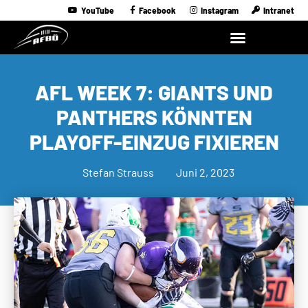
YouTube
Facebook
Instagram
Intranet
AFL WEEK 7: GIANTS UND
PANTHERS KÖNNTEN
PLAYOFF-EINZUG FIXIEREN
Stefan Strauss
Juni 2, 2023