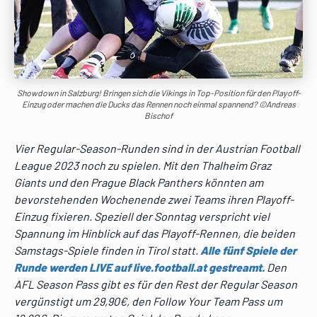
Showdown in Salzburg! Bringen sich die Vikings in Top-Position für den Playoff-
Einzug oder machen die Ducks das Rennen noch einmal spannend? ©Andreas
Bischof
Vier Regular-Season-Runden sind in der Austrian Football
League 2023 noch zu spielen. Mit den Thalheim Graz
Giants und den Prague Black Panthers könnten am
bevorstehenden Wochenende zwei Teams ihren Playoff-
Einzug fixieren. Speziell der Sonntag verspricht viel
Spannung im Hinblick auf das Playoff-Rennen, die beiden
Samstags-Spiele finden in Tirol statt.
Alle fünf Spiele der
Runde werden LIVE auf live.football.at gestreamt.
Den
AFL Season Pass gibt es für den Rest der Regular Season
vergünstigt um 29,90€, den Follow Your Team Pass um