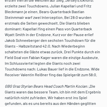
ersten Viertel die Weichen auf Sieg. Jersey Eickhorst
erzielte zwei Touchdowns, Julian Kapellari und Fritz
Bleckmann je einen. Bears-Quarterback Bastian
Steinmmair warf zwei Interception. Bei 28:0 wurden
erstmals die Seiten gewechselt. Die Giants blieben
dominant: Kapellari fing einen Pass von Quarterback
Wyatt Smith in der Endzone. Kurz vor der Pause erlief
Jakob Schneeberger den sechsten Touchdown für die
Giants – Halbzeitstand 42:0. Nach Wiederbeginn
schalteten die Gäste etwas zurück. Drei Punkte durch ein
Field Goal von Fabian Kager waren die einzige Ausbeute.
Im Schlussviertel legten die Giants noch zwei
Touchdowns nach: Lukas Bauer lief in die Endzone, Wide
Receiver Valentin Reißner fing das Spielgerät zum 58:0.
GBG Graz Styrian Bears Head Coach Martin Kocian:
„Die
Giants waren das bessere Team, ich bin mit dem Ergebnis
natürlich nicht zufrieden. Wir haben erst ins Spiel
gefunden, als es uns bereits aus den Händen geglitten