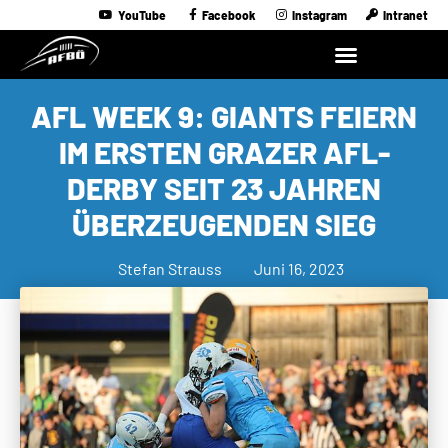
YouTube
Facebook
Instagram
Intranet
AFL WEEK 9: GIANTS FEIERN
IM ERSTEN GRAZER AFL-
DERBY SEIT 23 JAHREN
ÜBERZEUGENDEN SIEG
Stefan Strauss
Juni 16, 2023