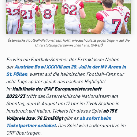
Österreichs Football-Nationalteam hofft, wie auch zuletzt gegen Ungarn, auf die
Unterstützung der heimischen Fans. ©AFBÖ
Es wird ein Football-Sommer der Extraklasse! Neben
der
Austrian Bowl XXXVIII am 29. Juli in der NV Arena in
St. Pölten
, wartet auf die heimischen Football-Fans nur
acht Tage später gleich das nächste Highlight!
Im
Halbfinale der IFAF Europameisterschaft
2022/23
trifft das Österreichische Nationalteam am
Sonntag, dem 6. August um 17 Uhr im Tivoli Stadion in
Innsbruck auf Italien. Tickets für dieses Spiel
ab 15€
Vollpreis bzw. 7€ Ermäßigt
gibt es
ab sofort beim
Ticketpartner oeticket
.
Das Spiel wird außerdem live im
ORF übertragen.