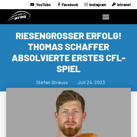
YouTube
Facebook
Instagram
Intranet
RIESENGROSSER ERFOLG! T
HOMAS SCHAFFER A
BSOLVIERTE ERSTES CFL-S
PIEL
Stefan Strauss
Juli 24, 2023