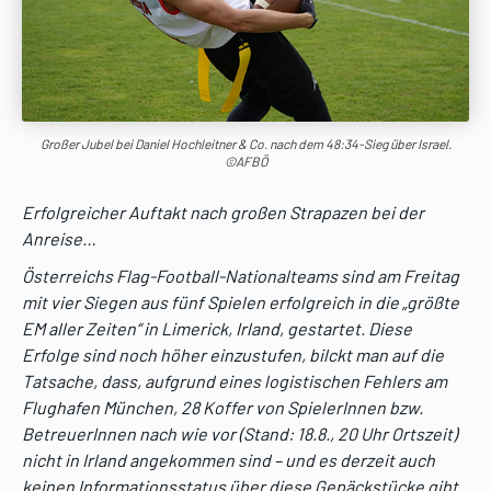
Großer Jubel bei Daniel Hochleitner & Co. nach dem 48:34-Sieg über Israel.
©AFBÖ
Erfolgreicher Auftakt nach großen Strapazen bei der
Anreise…
Österreichs Flag-Football-Nationalteams sind am Freitag
mit vier Siegen aus fünf Spielen erfolgreich in die „größte
EM aller Zeiten“ in Limerick, Irland, gestartet. Diese
Erfolge sind noch höher einzustufen, bilckt man auf die
Tatsache, dass, aufgrund eines logistischen Fehlers am
Flughafen München, 28 Koffer von SpielerInnen bzw.
BetreuerInnen nach wie vor (Stand: 18.8., 20 Uhr Ortszeit)
nicht in Irland angekommen sind – und es derzeit auch
keinen Informationsstatus über diese Gepäckstücke gibt.