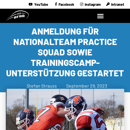
YouTube
Facebook
Instagram
Intranet
ANMELDUNG FÜR
NATIONALTEAM PRACTICE
SQUAD SOWIE
TRAININGSCAMP-
UNTERSTÜTZUNG GESTARTET
Stefan Strauss
September 29, 2023