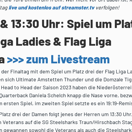
ltag
live und kostenlos auf streamster.tv
verfolgen!
 & 13:30 Uhr: Spiel um Pla
iga Ladies & Flag Liga
ia
>>> zum Livestream
 der Finaltag mit dem Spiel um Platz drei der Flag Liga L
hen sich Ultimate Amstetten Thunder und die Domzale Ti
 Head to Head der Saison 2023 haben die Niederösterre
Quarterback Daniela Schelch knapp die Nase vorne, bez
m ersten Spiel, im zweiten Spiel setzte es ein 19:19-Remi
latz drei der Damen folgt jenes der Herren um 13:30 Uhr.
in Veterans auf die SG Steelsharks Traun/Hirschbach Stag
n gewannen sowohl die Veterans als auch die Steelshark