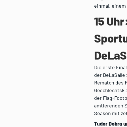
einmal, einem
15 Uhr
Sportu
DeLaSa
Die erste Fina
der DeLaSalle 
Rematch des Fi
Geschlechtskla
der Flag-Footb
amtierenden S
Season mit zeh
Tudor Dobra u