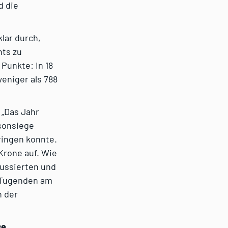
d die
klar durch,
nts zu
 Punkte: In 18
eniger als 788
„Das Jahr
isonsiege
ringen konnte.
Krone auf. Wie
kussierten und
e Tugenden am
n der
se