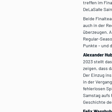
treffen im Fin
DeLaSalle Sain
Beide Finaltea
auch in der Re
überzeugen. Au
Regular-Season
Punkte – und 
Alexander Hube
2023 stellt da
zeigen, dass d
Der Einzug ins
in der Vergang
fehlerlosen Sp
Samstag aufs F
Geschichte der
Felix Wasshub