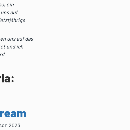
s, ein
 uns auf
etztjährige
uen uns auf das
et und ich
rd
ia:
tream
ison 2023