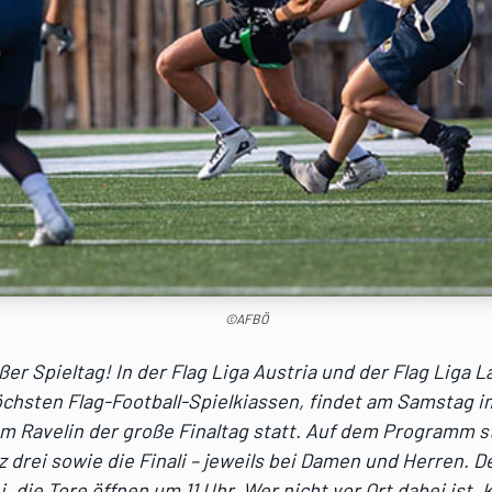
©AFBÖ
ßer Spieltag! In der Flag Liga Austria und der Flag Liga L
chsten Flag-Football-Spielkiassen, findet am Samstag i
m Ravelin der große Finaltag statt. Auf dem Programm s
z drei sowie die Finali – jeweils bei Damen und Herren. D
ei, die Tore öffnen um 11 Uhr. Wer nicht vor Ort dabei ist,