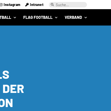
Instagram
Intranet
TBALL
FLAG FOOTBALL
VERBAND
LS
 DER
ON