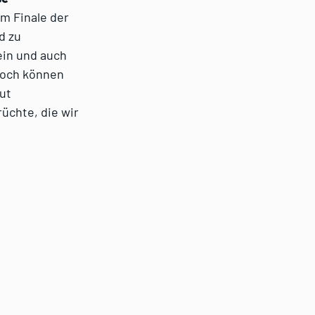
im Finale der
d zu
sein und auch
edoch können
ut
üchte, die wir