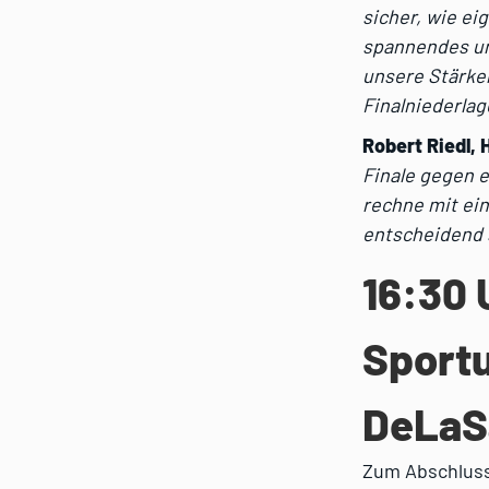
sicher, wie ei
spannendes und
unsere Stärken
Finalniederlage
Robert Riedl,
Finale gegen e
rechne mit ei
entscheidend 
16:30 
Sportu
DeLaSa
Zum Abschluss 