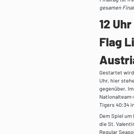
gesamen Fina
12 Uhr
Flag L
Austr
Gestartet wird
Uhr, hier ste
gegenüber. Im
Nationalteam-
Tigers 40:34 i
Dem Spiel um P
die St. Valent
Regular Seaso