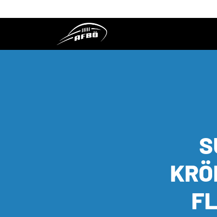
S
KRÖ
F