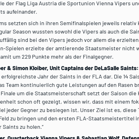
ale der Flag Liga Austria die Sportunion Vienna Vipers un
ts aufeinander.
ms setzten sich in ihren Semifinalspielen jeweils relativ 
gular Season wussten sowohl die Vipers als auch die Sai
ffällig sind bei den Vipers jedoch vor allem die erzielten
-Spielen erzielte der amtierende Staatsmeister nicht w
damit um 229 Punkte mehr als der Finalgegner.
r & Simon Kloiber, Unit Captains der DeLaSalle Saints:
s erfolgreichste Jahr der Saints in der FLA dar. Die 14 Sa
as Team kontinuierlich gute Leistungen auf den Rasen b
 Finale um die Staatsmeisterschaft setzt der Saison die 
enheit schon oft gezeigt, wissen wir, dass mit einem fo
iel jeder Gegner zu besiegen ist. Unser Ziel ist es, dies
eld zu bringen und den ersten FLA-Staatsmeistertitel i
 Saints zu holen.“
er, Quarterback Vienna Vipers & Sebastian Wolf, Defen