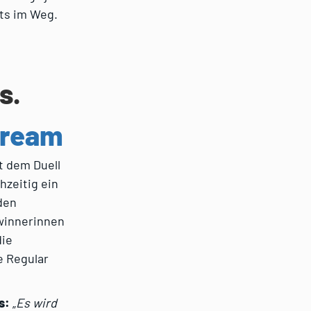
hts im Weg.
s.
tream
t dem Duell
hzeitig ein
den
ewinnerinnen
die
e Regular
s:
„
Es wird