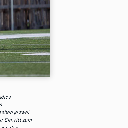
adies,
m
tehen je zwei
er Eintritt zum
 kann den