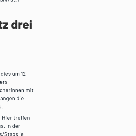
tz drei
adies um 12
gers
icherinnen mit
wangen die
s.
 Hier treffen
s. In der
s/Stags je