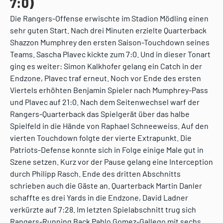
7:0)
Die Rangers-Offense erwischte im Stadion Mödling einen
sehr guten Start. Nach drei Minuten erzielte Quarterback
Shazzon Mumphrey den ersten Saison-Touchdown seines
Teams. Sascha Plavec kickte zum 7:0. Und in dieser Tonart
ging es weiter: Simon Kalkhofer gelang ein Catch in der
Endzone, Plavec traf erneut. Noch vor Ende des ersten
Viertels erhöhten Benjamin Spieler nach Mumphrey-Pass
und Plavec auf 21:0. Nach dem Seitenwechsel warf der
Rangers-Quarterback das Spielgerät über das halbe
Spielfeld in die Hände von Raphael Schneeweiss. Auf den
vierten Touchdown folgte der vierte Extrapunkt. Die
Patriots-Defense konnte sich in Folge einige Male gut in
Szene setzen. Kurz vor der Pause gelang eine Interception
durch Philipp Rasch. Ende des dritten Abschnitts
schrieben auch die Gäste an. Quarterback Martin Danler
schaffte es drei Yards in die Endzone, David Ladner
verkürzte auf 7:28. Im letzten Spielabschnitt trug sich
Rangers-Running Back Pablo Gomez-Gallego mit sechs