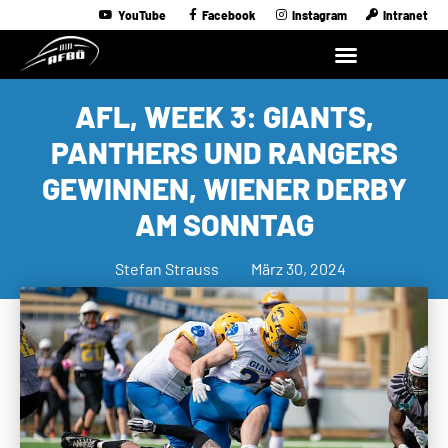
YouTube
Facebook
Instagram
Intranet
AFL, WEEK 3: GIANTS,
PANTHERS UND RANGERS
GEWINNEN, WIENER DERBY
AM SONNTAG
Stefan Strauss
März 30, 2024