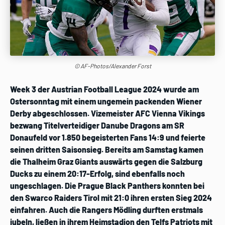
© AF-Photos/Alexander Forst
Week 3 der Austrian Football League 2024 wurde am
Ostersonntag mit einem ungemein packenden Wiener
Derby abgeschlossen. Vizemeister AFC Vienna Vikings
bezwang Titelverteidiger Danube Dragons am SR
Donaufeld vor 1.850 begeisterten Fans 14:9 und feierte
seinen dritten Saisonsieg. Bereits am Samstag kamen
die Thalheim Graz Giants auswärts gegen die Salzburg
Ducks zu einem 20:17-Erfolg, sind ebenfalls noch
ungeschlagen. Die Prague Black Panthers konnten bei
den Swarco Raiders Tirol mit 21:0 ihren ersten Sieg 2024
einfahren. Auch die Rangers Mödling durften erstmals
jubeln, ließen in ihrem Heimstadion den Telfs Patriots mit