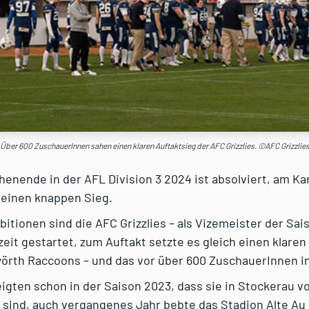
Über 600 ZuschauerInnen sahen einen klaren Auftaktsieg der AFC Grizzlies. ©AFC Grizzlie
enende in der AFL Division 3 2024 ist absolviert, am K
 einen knappen Sieg.
itionen sind die AFC Grizzlies – als Vizemeister der Sais
zeit gestartet, zum Auftakt setzte es gleich einen klare
wörth Raccoons – und das vor über 600 ZuschauerInnen i
zeigten schon in der Saison 2023, dass sie in Stockerau vo
sind, auch vergangenes Jahr bebte das Stadion Alte Au 