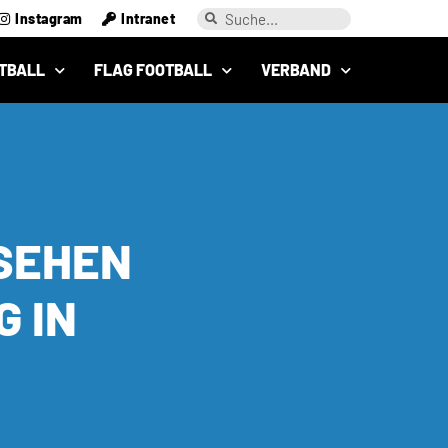
Instagram
Intranet
TBALL
FLAG FOOTBALL
VERBAND
 SEHEN
G IN