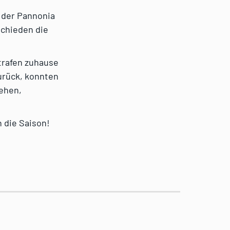
 der Pannonia
schieden die
 trafen zuhause
urück, konnten
rehen,
 die Saison!