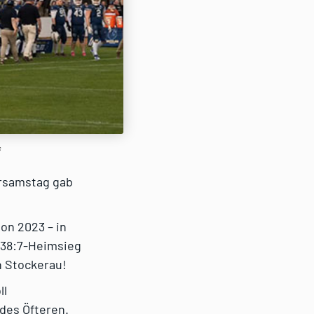
s
arsamstag gab
on 2023 – in
n 38:7-Heimsieg
n Stockerau!
ll
des Öfteren.