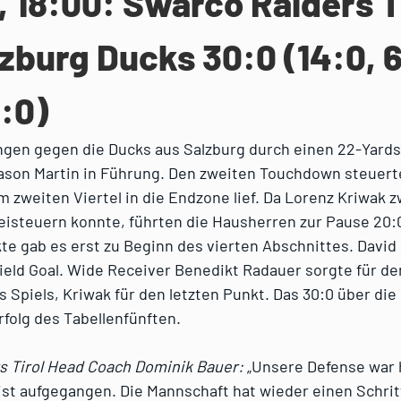
, 18:00: Swarco Raiders T
lzburg Ducks 30:0 (14:0, 6
0:0)
ingen gegen die Ducks aus Salzburg durch einen 22-Yard
ason Martin in Führung. Den zweiten Touchdown steuerte
im zweiten Viertel in die Endzone lief. Da Lorenz Kriwak z
isteuern konnte, führten die Hausherren zur Pause 20:0
e gab es erst zu Beginn des vierten Abschnittes. David 
ield Goal. Wide Receiver Benedikt Radauer sorgte für de
Spiels, Kriwak für den letzten Punkt. Das 30:0 über die
rfolg des Tabellenfünften.
s Tirol Head Coach Dominik Bauer:
„Unsere Defense war 
st aufgegangen. Die Mannschaft hat wieder einen Schritt