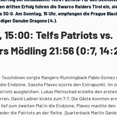
en dritten Erfolg fuhren die Swarco Raiders Tirol ein, si
s 30:0. Am Sonntag, 15 Uhr, empfangen die Prague Blac
eidiger Danube Dragons (4.).
, 15:00: Telfs Patriots vs.
s Mödling 21:56 (0:7, 14:2
n Touchdown sorgte Rangers-Runningback Pablo Gomez 
 die Endzone. Sascha Plavec scorte den Extrapunkt. Im z
atriots ausgleichen. Lukas Meinschad erzielte den erst
rren, David Ladner kickte zum 7:7. Die Gäste konnten er
lief zum zweiten Mal in die Endzone, Plavec machte den
der die Patriots an der Reihe. Quarterback Martin Danler