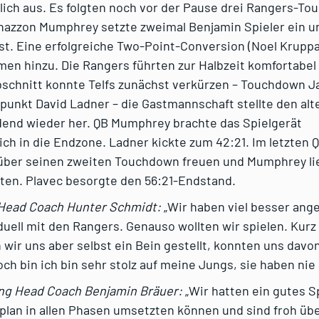
glich aus. Es folgten noch vor der Pause drei Rangers-T
hazzon Mumphrey setzte zweimal Benjamin Spieler ein u
t. Eine erfolgreiche Two-Point-Conversion (Noel Kruppa
en hinzu. Die Rangers führten zur Halbzeit komfortabel 
abschnitt konnte Telfs zunächst verkürzen – Touchdown 
punkt David Ladner – die Gastmannschaft stellte den al
end wieder her. QB Mumphrey brachte das Spielgerät
ch in die Endzone. Ladner kickte zum 42:21. Im letzten Q
über seinen zweiten Touchdown freuen und Mumphrey lie
ten. Plavec besorgte den 56:21-Endstand.
s Head Coach Hunter Schmidt:
„Wir haben viel besser ang
uell mit den Rangers. Genauso wollten wir spielen. Kurz
 wir uns aber selbst ein Bein gestellt, konnten uns davo
ch bin ich bin sehr stolz auf meine Jungs, sie haben nie
ng Head Coach Benjamin Bräuer:
„Wir hatten ein gutes S
lan in allen Phasen umsetzten können und sind froh übe