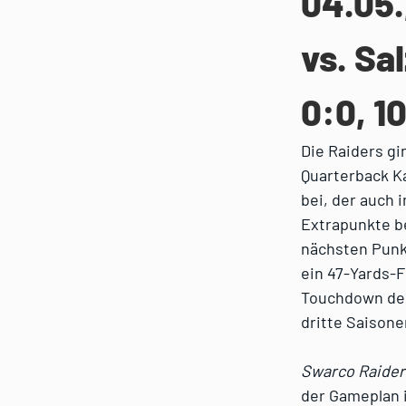
04.05.
vs. Sa
0:0, 1
Die Raiders g
Quarterback K
bei, der auch 
Extrapunkte be
nächsten Punkt
ein 47-Yards-F
Touchdown des 
dritte Saisone
Swarco Raider
der Gameplan i