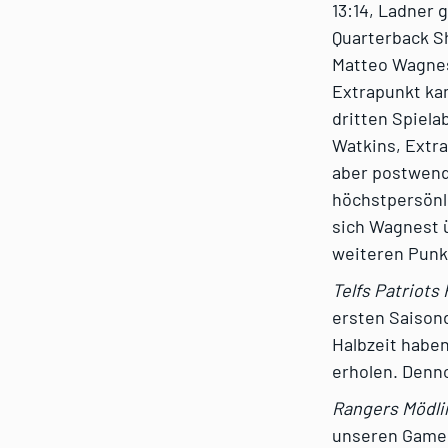
13:14, Ladner 
Quarterback S
Matteo Wagnes
Extrapunkt kam
dritten Spiel
Watkins, Extra
aber postwend
höchstpersönli
sich Wagnest 
weiteren Punk
Telfs Patriot
ersten Saisond
Halbzeit haben
erholen. Denno
Rangers Mödli
unseren Gamep