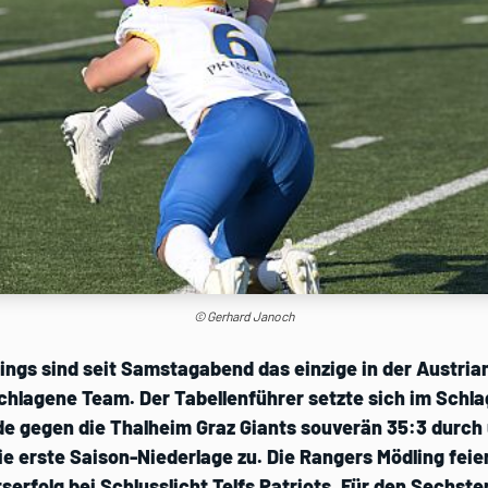
© Gerhard Janoch
ings sind seit Samstagabend das einzige in der Austrian
hlagene Team. Der Tabellenführer setzte sich im Schla
e gegen die Thalheim Graz Giants souverän 35:3 durch 
e erste Saison-Niederlage zu. Die Rangers Mödling feie
erfolg bei Schlusslicht Telfs Patriots. Für den Sechste