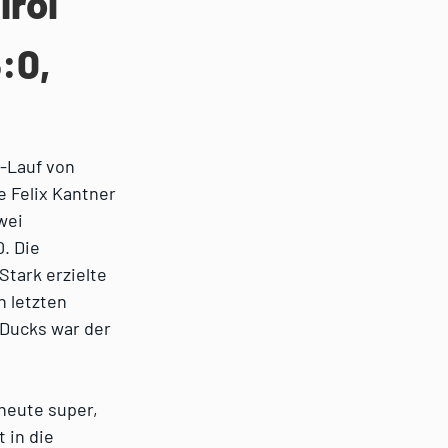
irol
:0,
s-Lauf von
 Felix Kantner
wei
. Die
Stark erzielte
n letzten
 Ducks war der
heute super,
 in die