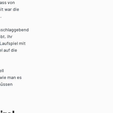
Pass von
it war die
.
sschlaggebend
bt, ihr
Laufspiel mit
l auf die
ll
 wie man es
 müssen