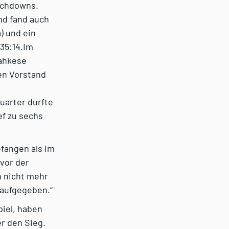
ouchdowns.
nd fand auch
) und ein
35:14.Im
Jahkese
ten Vorstand
uarter durfte
f zu sechs
efangen als im
 vor der
n nicht mehr
 aufgegeben.“
piel, haben
r den Sieg.