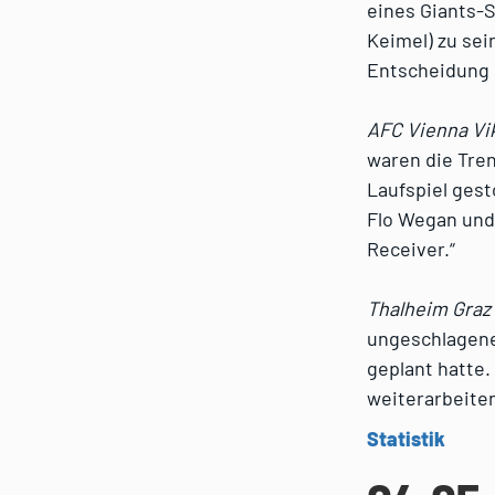
eines Giants-S
Keimel) zu se
Entscheidung g
AFC Vienna Vi
waren die Tren
Laufspiel ges
Flo Wegan und 
Receiver.“
Thalheim Graz 
ungeschlagener
geplant hatte.
weiterarbeite
Statistik