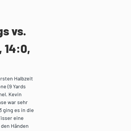
gs vs.
 14:0,
rsten Halbzeit
ne (9 Yards
mel. Kevin
nse war sehr
3 ging es in die
isser eine
n den Händen