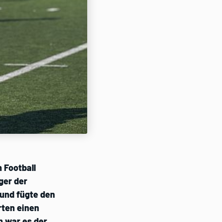
 Football
ger der
und fügte den
rten einen
n war es der