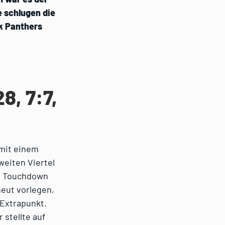
e schlugen die
k Panthers
8, 7:7,
mit einem
weiten Viertel
en Touchdown
neut vorlegen,
 Extrapunkt.
 stellte auf