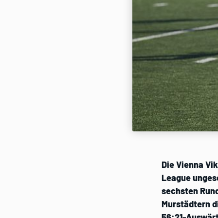
Die Vienna Vik
League ungesc
sechsten Rund
Murstädtern di
56:21-Auswärts