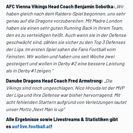
AFC Vienna Vikings Head Coach Benjamin Sobotka:
„Wir
haben gleich nach dem Raiders-Spiel begonnen, uns sehr
genau auf die Dragons vorzubereiten. Mit Madre London
haben sie einen sehr guten Running Back in ihrem Team,
den es zu verteidigen heißt. Auch wenn sie in der Defense
geschwächt sind, zählen sie sicher zu den Top 3 Defenses
der Liga. Im ersten Spiel sahen die Fans Football vom
Feinsten. Wir wollen und haben uns seit Woche zwei
gesteigert und wollen in Derby #2 eine bessere Leistung
als in Derby #1 zeigen.“
Danube Dragons Head Coach Fred Armstrong:
„Die
Vikings sind noch ungeschlagen, Nico Hrouda ist der MVP
der Liga und ihre Defense war bisher hervorragend. Mit
acht fehlenden Startern aufgrund von Verletzungen lautet
unser Motto „Next Man is up“
Alle Ergebnisse sowie Livestreams & Statistiken gibt
es
auf live.football.at
!