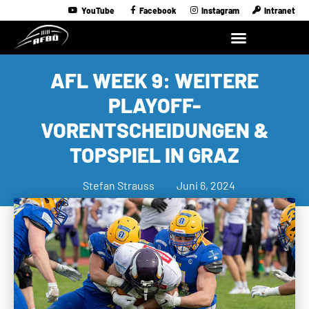
YouTube
Facebook
Instagram
Intranet
AFL WEEK 9: WEITERE
PLAYOFF-
VORENTSCHEIDUNGEN &
TOPSPIEL IN GRAZ
Stefan Strauss
Juni 6, 2024