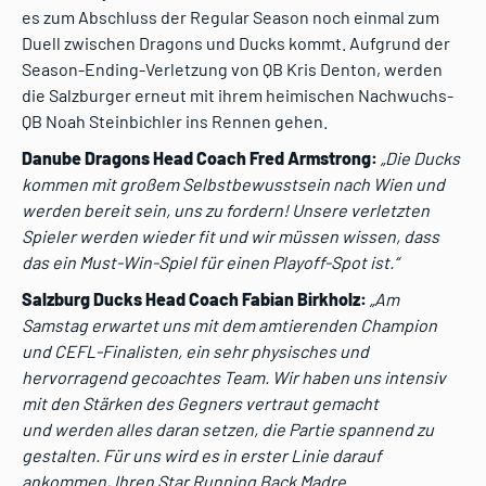
es zum Abschluss der Regular Season noch einmal zum
Duell zwischen Dragons und Ducks kommt. Aufgrund der
Season-Ending-Verletzung von QB Kris Denton, werden
die Salzburger erneut mit ihrem heimischen Nachwuchs-
QB Noah Steinbichler ins Rennen gehen.
Danube Dragons Head Coach Fred Armstrong:
„
Die Ducks
kommen mit großem Selbstbewusstsein nach Wien und
werden bereit sein, uns zu fordern! Unsere verletzten
Spieler werden wieder fit und wir müssen wissen, dass
das ein Must-Win-Spiel für einen Playoff-Spot ist.“
Salzburg Ducks Head Coach Fabian Birkholz:
„
Am
Samstag erwartet uns mit dem amtierenden Champion
und CEFL-
Finalisten, ein sehr physisches und
hervorragend gecoachtes Team. Wir
haben uns intensiv
mit den Stärken des Gegners vertraut gemacht
und
werden alles daran setzen, die Partie spannend zu
gestalten. Für uns wird
es in erster Linie darauf
ankommen, Ihren Star Running Back Madre