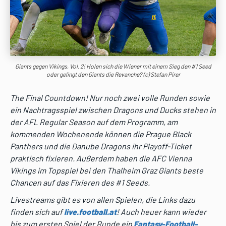
Giants gegen Vikings, Vol. 2! Holen sich die Wiener mit einem Sieg den #1 Seed
oder gelingt den Giants die Revanche? (c) Stefan Pirer
The Final Countdown! Nur noch zwei volle Runden sowie
ein Nachtragsspiel zwischen Dragons und Ducks stehen in
der AFL Regular Season auf dem Programm, am
kommenden Wochenende können die Prague Black
Panthers und die Danube Dragons ihr Playoff-Ticket
praktisch fixieren. Außerdem haben die AFC Vienna
Vikings im Topspiel bei den Thalheim Graz Giants beste
Chancen auf das Fixieren des #1 Seeds.
Livestreams gibt es von allen Spielen, die Links dazu
finden sich auf
live.football.at
! Auch heuer kann wieder
bis zum ersten Spiel der Runde ein
Fantasy-Football-