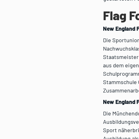
Flag F
New England P
Die Sportunion
Nachwuchsklas
Staatsmeisters
aus dem eigen
Schulprogramm
Stammschule G
Zusammenarbei
New England P
Die Münchendo
Ausbildungsver
Sport näherbri
Ausbildung als