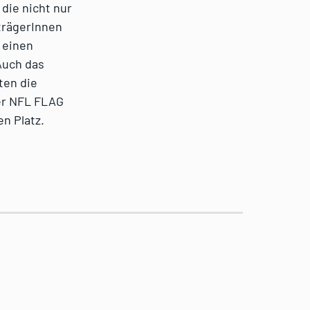
die nicht nur
strägerInnen
 einen
Auch das
ten die
er NFL FLAG
n Platz.