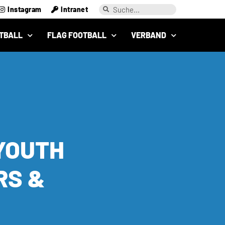
Instagram
Intranet
TBALL
FLAG FOOTBALL
VERBAND
YOUTH
RS &