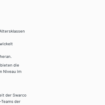
Altersklassen
wickelt
 heran.
bieten die
m Niveau im
eit der Swarco
l-Teams der