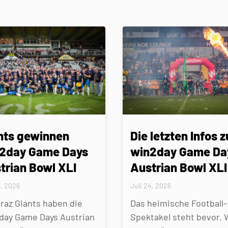
nts gewinnen
Die letzten Infos z
2day Game Days
win2day Game Da
trian Bowl XLI
Austrian Bowl XLI
5, 2026
Juli 24, 2026
Graz Giants haben die
Das heimische Football-
day Game Days Austrian
Spektakel steht bevor. 