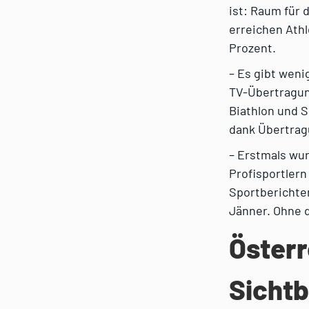
ist: Raum für 
erreichen Athl
Prozent.
– Es gibt weni
TV-Übertragung
Biathlon und S
dank Übertragu
– Erstmals wur
Profisportlern
Sportberichters
Jänner. Ohne d
Öster
Sichtb