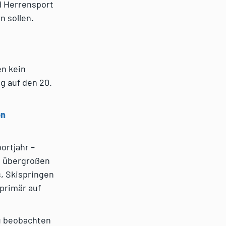
d Herrensport
n sollen.
en kein
g auf den 20.
on
ortjahr –
en übergroßen
s, Skispringen
 primär auf
zu beobachten