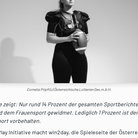
Cornelia Pripfl (c) Österreichische Lotterien Ges.m.b.H.
e zeigt: Nur rund 14 Prozent der gesamten Sportberichte
nd dem Frauensport gewidmet. Lediglich 1 Prozent ist de
ort vorbehalten.
Play Initiative macht win2day, die Spieleseite der Österr