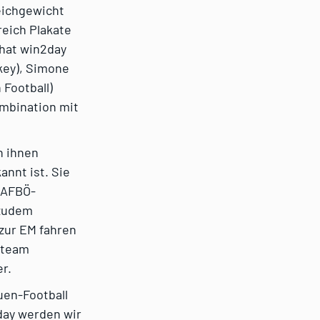
leichgewicht
reich Plakate
 hat win2day
ckey), Simone
 Football)
ombination mit
h ihnen
annt ist. Sie
o AFBÖ-
 zudem
zur EM fahren
lteam
r.
uen-Football
day werden wir