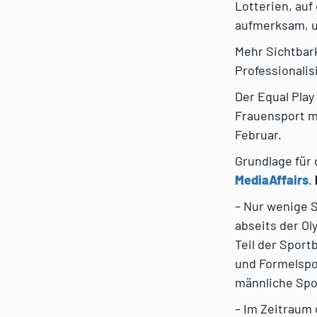
Lotterien, auf
aufmerksam, u
Mehr Sichtbar
Professionali
Der Equal Play
Frauensport me
Februar.
Grundlage für 
MediaAffairs
.
– Nur wenige S
abseits der Ol
Teil der Sport
und Formelspor
männliche Spor
– Im Zeitraum