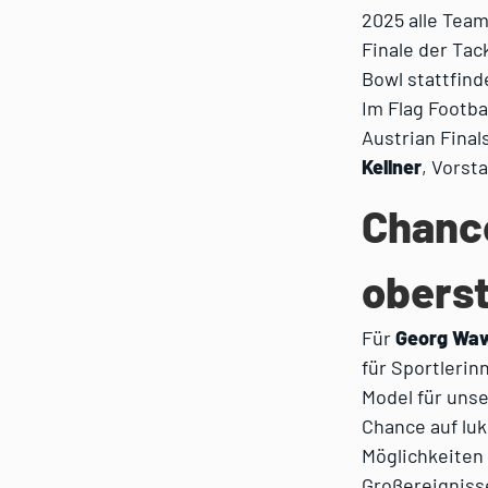
2025 alle Team
Finale der Tac
Bowl stattfin
Im Flag Footba
Austrian Final
Kellner
, Vorst
Chance
obers
Für
Georg Waw
für Sportlerin
Model für unse
Chance auf lu
Möglichkeiten 
Großereignisse