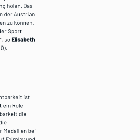
ng holen. Das
n der Austrian
ten zu können.
der Sport
“, so
Elisabeth
BÖ).
htbarkeit ist
t ein Role
barkeit die
die
r Medaillen bei
uf Fairplay und