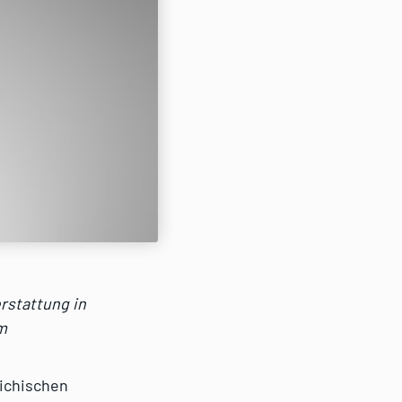
rstattung in
m
eichischen