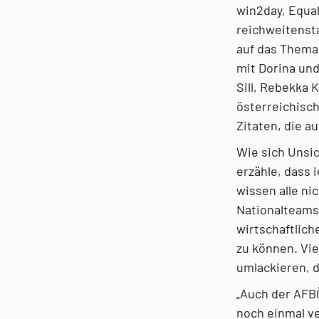
win2day, Equal
reichweitensta
auf das Thema
mit Dorina und
Sill, Rebekka K
österreichisch
Zitaten, die au
Wie sich Unsic
erzähle, dass i
wissen alle ni
Nationalteams
wirtschaftlic
zu können. Vi
umlackieren, d
„Auch der AFB
noch einmal v