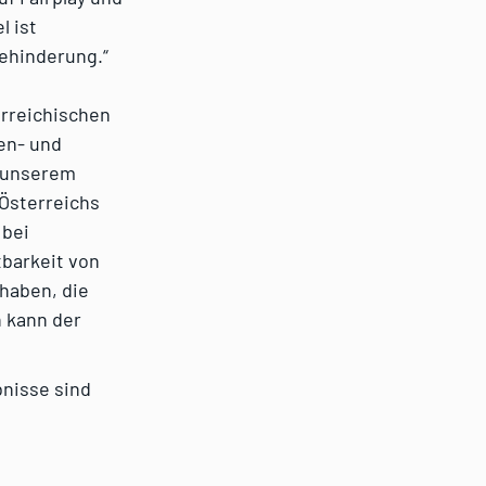
l ist
Behinderung.“
erreichischen
ten- und
t unserem
 Österreichs
 bei
tbarkeit von
 haben, die
n kann der
bnisse sind