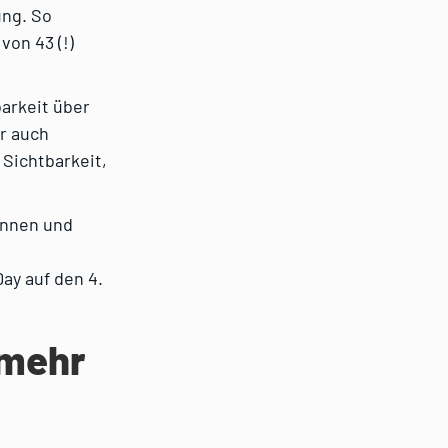
ung. So
von 43 (!)
barkeit über
er auch
 Sichtbarkeit,
rinnen und
Day auf den 4.
 mehr