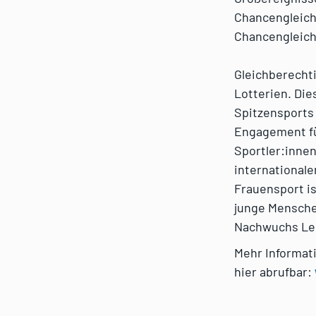
Chancengleichh
Chancengleichh
Gleichberechti
Lotterien. Die
Spitzensports 
Engagement für
Sportler:innen
international
Frauensport is
junge Menschen
Nachwuchs Lei
Mehr Informati
hier abrufbar: