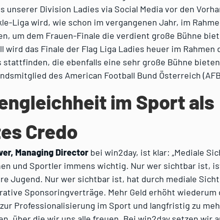
s unserer Division Ladies via Social Media vor den Vorha
kle-Liga wird, wie schon im vergangenen Jahr, im Rahme
den, um dem Frauen-Finale die verdient große Bühne bie
ll wird das Finale der Flag Liga Ladies heuer im Rahmen 
s stattfinden, die ebenfalls eine sehr große Bühne bieten
andsmitglied des American Football Bund Österreich (AF
ngleichheit im Sport als
tes Credo
er, Managing Director
bei win2day, ist klar: „Mediale Sic
nen und Sportler immens wichtig. Nur wer sichtbar ist, is
re Jugend. Nur wer sichtbar ist, hat durch mediale Sicht
krative Sponsoringverträge. Mehr Geld erhöht wiederum 
zur Professionalisierung im Sport und langfristig zu meh
n, über die wir uns alle freuen. Bei win2day setzen wir a