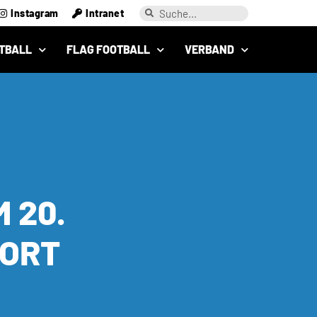
Instagram
Intranet
TBALL
FLAG FOOTBALL
VERBAND
 20.
PORT