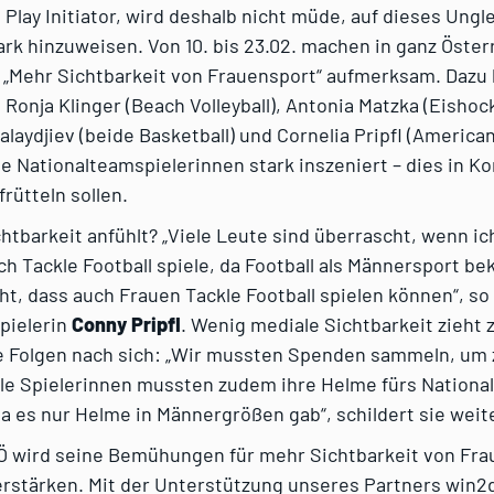
 Play Initiator, wird deshalb nicht müde, auf dieses Ung
rk hinzuweisen. Von 10. bis 23.02. machen in ganz Öster
 „Mehr Sichtbarkeit von Frauensport“ aufmerksam. Dazu
 Ronja Klinger (Beach Volleyball), Antonia Matzka (Eisho
alaydjiev (beide Basketball) und Cornelia Pripfl (American
e Nationalteamspielerinnen stark inszeniert – dies in K
frütteln sollen.
htbarkeit anfühlt? „Viele Leute sind überrascht, wenn ic
ch Tackle Football spiele, da Football als Männersport bek
cht, dass auch Frauen Tackle Football spielen können“, s
pielerin
Conny Pripfl
. Wenig mediale Sichtbarkeit zieht
he Folgen nach sich: „Wir mussten Spenden sammeln, um 
ele Spielerinnen mussten zudem ihre Helme fürs Nationa
a es nur Helme in Männergrößen gab“, schildert sie weite
Ö wird seine Bemühungen für mehr Sichtbarkeit von Fra
erstärken. Mit der Unterstützung unseres Partners win2