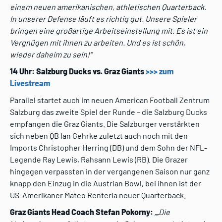
einem neuen amerikanischen, athletischen
Quarterback.
In unserer Defense läuft es richtig gut. Unsere Spieler
bringen eine großartige
Arbeitseinstellung mit. Es ist ein
Vergnügen mit ihnen zu arbeiten. Und es ist schön,
wieder
daheim zu sein!“
14 Uhr: Salzburg Ducks vs. Graz Giants
>>> zum
Livestream
Parallel startet auch im neuen American Football Zentrum
Salzburg das zweite Spiel der Runde – die Salzburg Ducks
empfangen die Graz Giants. Die Salzburger verstärkten
sich neben QB Ian Gehrke zuletzt auch noch mit den
Imports Christopher Herring (DB) und dem Sohn der NFL-
Legende Ray Lewis, Rahsann Lewis (RB). Die Grazer
hingegen verpassten in der vergangenen Saison nur ganz
knapp den Einzug in die Austrian Bowl, bei ihnen ist der
US-Amerikaner Mateo Renteria neuer Quarterback.
Graz Giants Head Coach Stefan Pokorny:
„
„
Die