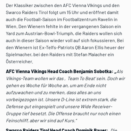
Der Klassiker zwischen den AFC Vienna VIkings und den
Swarco Raiders Tirol folgt um 15 Uhr und eröffnet damit
auch die Football-Saison im Footballzentrum Ravelin in
Wien. Den Wienern fehlte in der vergangenen Saison ein
Yard zum Austrian-Bowl-Triumph, die Raiders wollen sich
auch in dieser Saison wieder voll auf sich fokussieren. Bei
den Wienern ist Ex-Telfs-Patriots QB Aaron Ellis heuer der
Spielmacher, bei den Raiders mit Stefan Maiacher ein
Österreicher.
AFC Vienna Vikings Head Coach Benjamin Sobotka:
„
Als
Vikings-Team wollen wir das ‚Team To Beat‘ sein. Doch wir
gehen es Woche für Woche an, um am Ende nicht
aufzuwachen und zu merken, dass alles an uns
vorbeigezogen ist.
Unsere D-Line ist extrem stark, die
Defense gut eingespielt und unsere Wide Receiver-
Gruppe tief besetzt. Die Offense braucht nur noch einen
Feinschliff, aber wir sind auf Kurs.
“
Swarco Raiders Tirol Head Coach Dominik Bauer:
„
Die